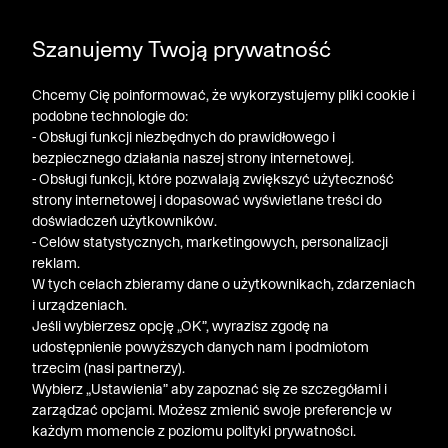
DODATKOWE -30% NA POLO, SZORTY I T-SHIRTY przy
Szanujemy Twoją prywatność
zakupie 3 produktów ➤ KOD RABATOWY: LATO30
Chcemy Cię poinformować, że wykorzystujemy pliki cookie i
podobne technologie do:
- Obsługi funkcji niezbędnych do prawidłowego i
bezpiecznego działania naszej strony internetowej.
BYTOM
/
ODZIEŻ
/
SWETRY
- Obsługi funkcji, które pozwalają zwiększyć użyteczność
strony internetowej i dopasować wyświetlane treści do
SWETRY MĘSKIE
doświadczeń użytkowników.
- Celów statystycznych, marketingowych, personalizacji
FILTRY
reklam.
W tych celach zbieramy dane o użytkownikach, zdarzeniach
i urządzeniach.
Jeśli wybierzesz opcję „OK”, wyrazisz zgodę na
udostępnienie powyższych danych nam i podmiotom
trzecim (nasi partnerzy).
Wybierz „Ustawienia” aby zapoznać się ze szczegółami i
zarządzać opcjami. Możesz zmienić swoje preferencje w
każdym momencie z poziomu polityki prywatności.