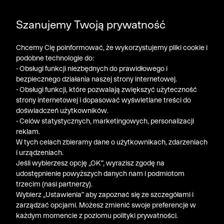
POGŁĘBIAMY WYPRZEDAŻ ➤ DODATKOWE -50% NA
Szanujemy Twoją prywatność
DRUGI PRODUKT!
Chcemy Cię poinformować, że wykorzystujemy pliki cookie i
podobne technologie do:
- Obsługi funkcji niezbędnych do prawidłowego i
bezpiecznego działania naszej strony internetowej.
BYTOM
/
AKCESORIA
/
KUPUJ WEDŁUG KATEGORII
/
ZOBACZ
- Obsługi funkcji, które pozwalają zwiększyć użyteczność
strony internetowej i dopasować wyświetlane treści do
WSZYSTKO
doświadczeń użytkowników.
AKCESORIA MĘSKIE
- Celów statystycznych, marketingowych, personalizacji
reklam.
FILTRY
W tych celach zbieramy dane o użytkownikach, zdarzeniach
i urządzeniach.
Jeśli wybierzesz opcję „OK”, wyrazisz zgodę na
udostępnienie powyższych danych nam i podmiotom
trzecim (nasi partnerzy).
Wybierz „Ustawienia” aby zapoznać się ze szczegółami i
zarządzać opcjami. Możesz zmienić swoje preferencje w
każdym momencie z poziomu polityki prywatności.