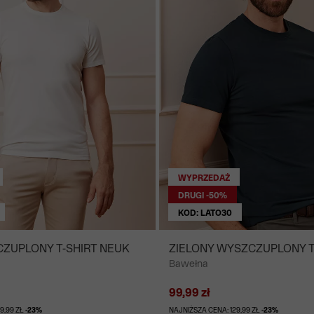
WYPRZEDAŻ
DRUGI -50%
KOD: LATO30
CZUPLONY T-SHIRT NEUK
ZIELONY WYSZCZUPLONY T
Bawełna
NEUK
99,99 zł
9,99 ZŁ
-23%
NAJNIŻSZA CENA: 129,99 ZŁ
-23%