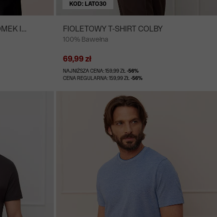
KOD: LATO30
OMEK I
FIOLETOWY T-SHIRT COLBY
100% Bawełna
69,99 zł
NAJNIŻSZA CENA: 159,99 ZŁ
-56%
CENA REGULARNA: 159,99 ZŁ
-56%