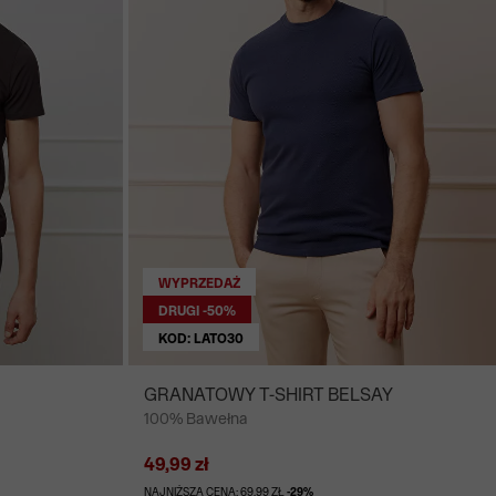
WYPRZEDAŻ
DRUGI -50%
KOD: LATO30
GRANATOWY T-SHIRT BELSAY
100% Bawełna
49,99 zł
NAJNIŻSZA CENA: 69,99 ZŁ
-29%