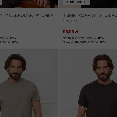
KOD: LATO30
ŁY TYTUS, ROMEK I A'TOMEK
T-SHIRT CZARNY TYTUS, R
Bawełna
A'TOMEK
99,99 zł
9,99 ZŁ
-38%
NAJNIŻSZA CENA: 159,99 ZŁ
-38%
59,99 ZŁ
-38%
CENA REGULARNA: 159,99 ZŁ
-38%