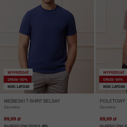
WYPRZEDAŻ
WYPRZEDAŻ
DRUGI -50%
DRUGI -50%
KOD: LATO30
KOD: LATO30
NIEBIESKI T-SHIRT BELSAY
FIOLETOWY 
Bawełna
Bawełna
89,99 zł
89,99 zł
NAJNIŻSZA CENA: 129,99 ZŁ
-31%
NAJNIŻSZA CENA: 12