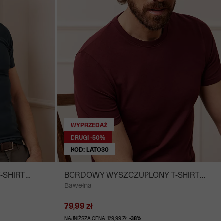
WYPRZEDAŻ
DRUGI -50%
KOD: LATO30
-SHIRT
BORDOWY WYSZCZUPLONY T-SHIRT
Bawełna
NEUK
79,99 zł
NAJNIŻSZA CENA: 129,99 ZŁ
-38%