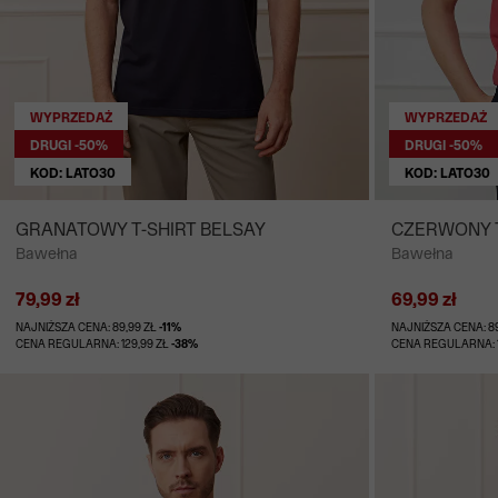
WYPRZEDAŻ
WYPRZEDAŻ
DRUGI -50%
DRUGI -50%
KOD: LATO30
KOD: LATO30
GRANATOWY T-SHIRT BELSAY
CZERWONY T
Bawełna
Bawełna
79,99 zł
69,99 zł
NAJNIŻSZA CENA: 89,99 ZŁ
-11%
NAJNIŻSZA CENA: 8
CENA REGULARNA: 129,99 ZŁ
-38%
CENA REGULARNA: 1