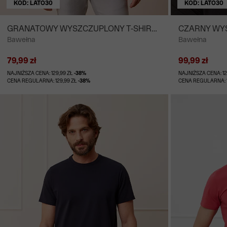
KOD: LATO30
KOD: LATO30
GRANATOWY WYSZCZUPLONY T-SHIRT
CZARNY WYS
Bawełna
Bawełna
NEUK
79,99 zł
99,99 zł
NAJNIŻSZA CENA: 129,99 ZŁ
-38%
NAJNIŻSZA CENA: 12
CENA REGULARNA: 129,99 ZŁ
-38%
CENA REGULARNA: 1