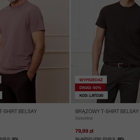
WYPRZEDAŻ
DRUGI -50%
KOD: LATO30
T-SHIRT BELSAY
BRĄZOWY T-SHIRT BELSAY
Bawełna
79,99 zł
9,99 ZŁ
-31%
NAJNIŻSZA CENA: 129,99 ZŁ
-38%