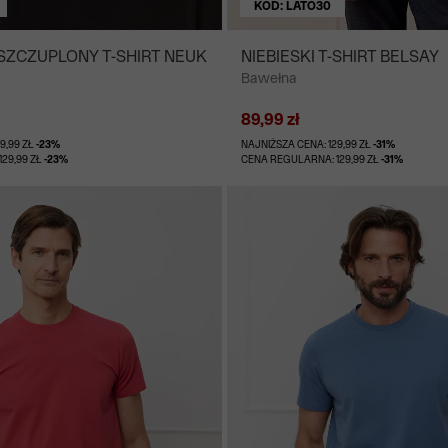
KOD: LATO30
ZCZUPLONY T-SHIRT NEUK
NIEBIESKI T-SHIRT BELSAY
Bawełna
89,99 zł
9,99 ZŁ
-23%
NAJNIŻSZA CENA: 129,99 ZŁ
-31%
29,99 ZŁ
-23%
CENA REGULARNA: 129,99 ZŁ
-31%