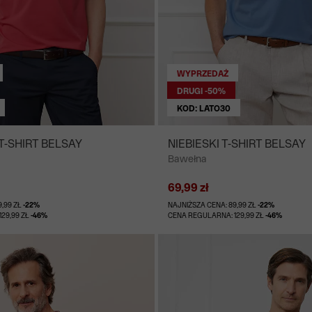
WYPRZEDAŻ
DRUGI -50%
KOD: LATO30
-SHIRT BELSAY
NIEBIESKI T-SHIRT BELSAY
Bawełna
69,99 zł
9,99 ZŁ
-22%
NAJNIŻSZA CENA: 89,99 ZŁ
-22%
29,99 ZŁ
-46%
CENA REGULARNA: 129,99 ZŁ
-46%