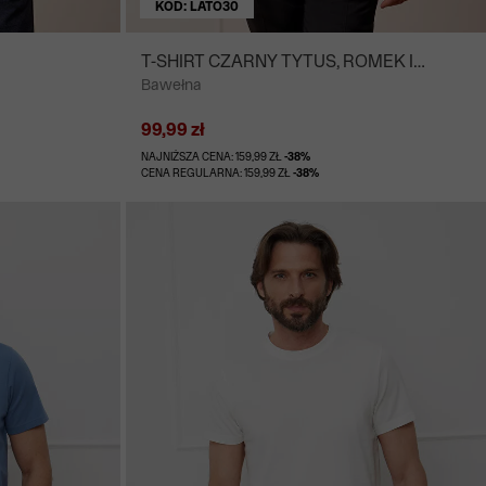
KOD: LATO30
T-SHIRT CZARNY TYTUS, ROMEK I
Bawełna
A'TOMEK
99,99 zł
NAJNIŻSZA CENA: 159,99 ZŁ
-38%
CENA REGULARNA: 159,99 ZŁ
-38%