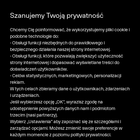
POGŁĘBIAMY WYPRZEDAŻ ➤ DODATKOWE -50% NA
Szanujemy Twoją prywatność
DRUGI PRODUKT!
Chcemy Cię poinformować, że wykorzystujemy pliki cookie i
podobne technologie do:
- Obsługi funkcji niezbędnych do prawidłowego i
bezpiecznego działania naszej strony internetowej.
BYTOM
/
ODZIEŻ
/
KUPUJ WEDŁUG KATEGORII
/
SPODNIE
- Obsługi funkcji, które pozwalają zwiększyć użyteczność
strony internetowej i dopasować wyświetlane treści do
SPODNIE MĘSKIE ELEGANCKIE,
doświadczeń użytkowników.
- Celów statystycznych, marketingowych, personalizacji
SPODNIE GARNITUROWE
reklam.
W tych celach zbieramy dane o użytkownikach, zdarzeniach
FILTRY
i urządzeniach.
Jeśli wybierzesz opcję „OK”, wyrazisz zgodę na
udostępnienie powyższych danych nam i podmiotom
trzecim (nasi partnerzy).
Wybierz „Ustawienia” aby zapoznać się ze szczegółami i
zarządzać opcjami. Możesz zmienić swoje preferencje w
każdym momencie z poziomu polityki prywatności.