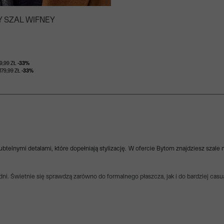
 SZAL WIFNEY
9,99 ZŁ
-33%
79,99 ZŁ
-33%
ubtelnymi detalami, które dopełniają stylizację. W ofercie Bytom znajdziesz szale
dni. Świetnie się sprawdzą zarówno do formalnego płaszcza, jak i do bardziej cas