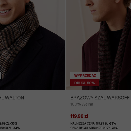
WYPRZEDAŻ
DRUGI -50%
AL WALTON
BRĄZOWY SZAL WARSOFF
100% Wełna
119,99 zł
9,99 ZŁ
-33%
NAJNIŻSZA CENA: 179,99 ZŁ
-33%
79,99 ZŁ
-33%
CENA REGULARNA: 179,99 ZŁ
-33%