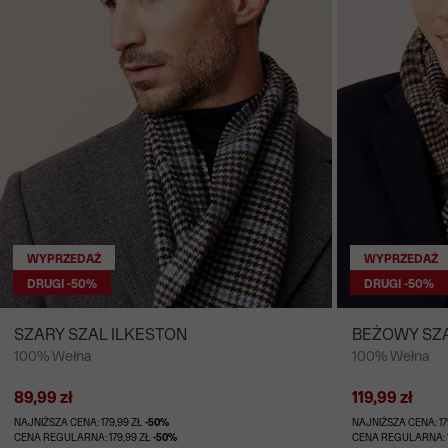
WYPRZEDAŻ
WYPRZEDAŻ
DRUGI -50%
DRUGI -50%
SZARY SZAL ILKESTON
BEŻOWY SZ
100% Wełna
100% Wełna
89,99 zł
119,99 zł
NAJNIŻSZA CENA: 179,99 ZŁ
-50%
NAJNIŻSZA CENA: 17
CENA REGULARNA: 179,99 ZŁ
-50%
CENA REGULARNA: 1