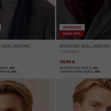
WYPRZEDAŻ
DRUGI -50%
 SZAL HIGFORD
BORDOWY SZAL LANKORD
100% Wełna
119,99 zł
9,99 ZŁ
-35%
NAJNIŻSZA CENA: 179,99 ZŁ
-33%
99,99 ZŁ
-35%
CENA REGULARNA: 179,99 ZŁ
-33%