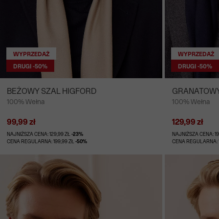
WYPRZEDAŻ
WYPRZEDAŻ
DRUGI -50%
DRUGI -50%
BEŻOWY SZAL HIGFORD
GRANATOWY
100% Wełna
100% Wełna
99,99 zł
129,99 zł
NAJNIŻSZA CENA: 129,99 ZŁ
-23%
NAJNIŻSZA CENA: 19
CENA REGULARNA: 199,99 ZŁ
-50%
CENA REGULARNA: 1