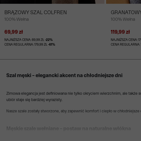
BRĄZOWY SZAL COLFREN
GRANATOWY
100% Wełna
100% Wełna
69,99 zł
119,99 zł
NAJNIŻSZA CENA: 89,99 ZŁ
-22%
NAJNIŻSZA CENA: 17
CENA REGULARNA: 179,99 ZŁ
-61%
CENA REGULARNA: 1
Szal męski – elegancki akcent na chłodniejsze dni
Zimowa elegancja jest definiowana nie tylko okryciem wierzchnim, ale także s
ubiór staje się bardziej wyrazisty.
Nasze szale zostały stworzone, aby zapewnić komfort i ciepło w chłodniejsze 
Męskie szale wełniane – postaw na naturalne włókna