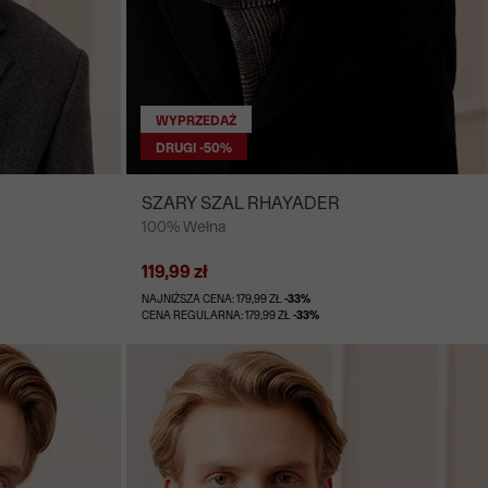
WYPRZEDAŻ
DRUGI -50%
SZARY SZAL RHAYADER
100% Wełna
119,99 zł
NAJNIŻSZA CENA: 179,99 ZŁ
-33%
CENA REGULARNA: 179,99 ZŁ
-33%