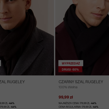
WYPRZEDAŻ
DRUGI -50%
ZAL RUGELEY
CZARNY SZAL RUGELEY
100% Wełna
99,99 zł
9,99 ZŁ
-44%
NAJNIŻSZA CENA: 179,99 ZŁ
-44%
79,99 ZŁ
-44%
CENA REGULARNA: 179,99 ZŁ
-44%