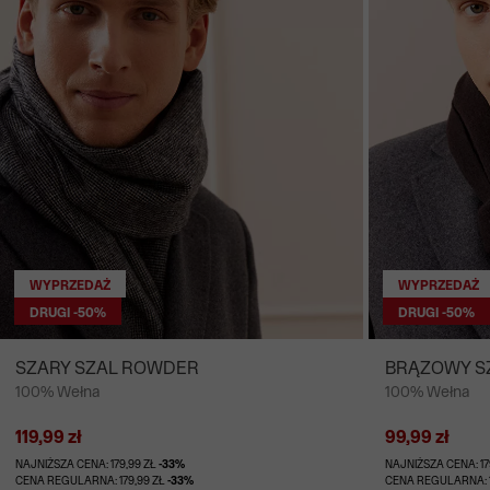
WYPRZEDAŻ
WYPRZEDAŻ
DRUGI -50%
DRUGI -50%
SZARY SZAL ROWDER
BRĄZOWY S
100% Wełna
100% Wełna
119,99 zł
99,99 zł
NAJNIŻSZA CENA: 179,99 ZŁ
-33%
NAJNIŻSZA CENA: 17
CENA REGULARNA: 179,99 ZŁ
-33%
CENA REGULARNA: 1