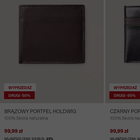
WYPRZEDAŻ
WYPRZEDAŻ
DRUGI -50%
DRUGI -50%
BRĄZOWY PORTFEL HOLDWIG
CZARNY POR
100% Skóra naturalna
100% Skóra na
99,99 zł
99,99 zł
NAJNIŻSZA CENA: 129,99 ZŁ
-23%
NAJNIŻSZA CENA: 14