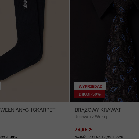
WYPRZEDAŻ
DRUGI -50%
AWEŁNIANYCH SKARPET
BRĄZOWY KRAWAT
Jedwab z Wełną
79,99 zł
,99 ZŁ
-13%
NAJNIŻSZA CENA: 159,99 ZŁ
-50%