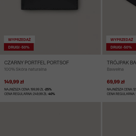
WYPRZEDAŻ
WYPRZEDAŻ
DRUGI -50%
DRUGI -50%
CZARNY PORTFEL PORTSOF
TRÓJPAK B
100% Skóra naturalna
Bawełna
149,99 zł
69,99 zł
NAJNIŻSZA CENA: 199,99 ZŁ
-25%
NAJNIŻSZA CENA: 12
CENA REGULARNA: 249,99 ZŁ
-40%
CENA REGULARNA: 1