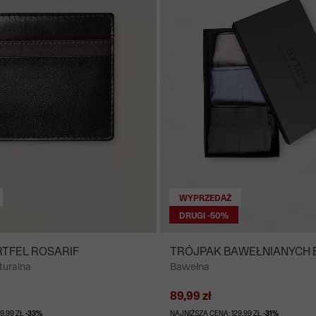
WYPRZEDAŻ
DRUGI -50%
TFEL ROSARIF
TRÓJPAK BAWEŁNIANYCH
turalna
Bawełna
89,99 zł
9,99 ZŁ
-33%
NAJNIŻSZA CENA: 129,99 ZŁ
-31%