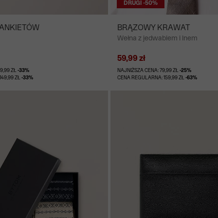
DRUGI -50%
MANKIETÓW
BRĄZOWY KRAWAT
Wełna z jedwabiem i lnem
59,99 zł
9,99 ZŁ
-33%
NAJNIŻSZA CENA: 79,99 ZŁ
-25%
49,99 ZŁ
-33%
CENA REGULARNA: 159,99 ZŁ
-63%