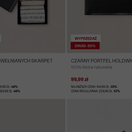
WYPRZEDAŻ
DRUGI -50%
AWEŁNIANYCH SKARPET
CZARNY PORTFEL HOLDWI
100% Skóra naturalna
99,99 zł
9,99 ZŁ
-46%
NAJNIŻSZA CENA: 149,99 ZŁ
-33%
29,99 ZŁ
-46%
CENA REGULARNA: 229,99 ZŁ
-57%