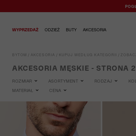
POGŁ
WYPRZEDAŻ
ODZIEŻ
BUTY
AKCESORIA
BYTOM
/
AKCESORIA
/
KUPUJ WEDŁUG KATEGORII
/
ZOBAC
AKCESORIA MĘSKIE - STRONA 2
ROZMIAR
ASORTYMENT
RODZAJ
KO
MATERIAŁ
CENA