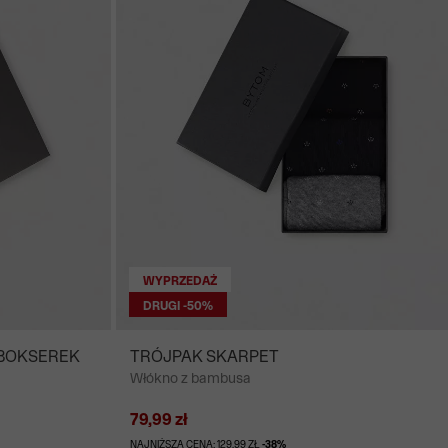
WYPRZEDAŻ
DRUGI -50%
 BOKSEREK
TRÓJPAK SKARPET
Włókno z bambusa
79,99 zł
NAJNIŻSZA CENA: 129,99 ZŁ
-38%