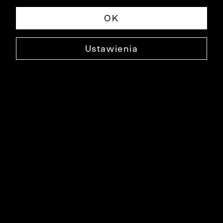
OK
Ustawienia
NEBIESKA KOSZULA DŁUGI RĘKAW
B016KO0609
129,90 ZŁ
NAJNIŻSZA CENA W OKRESIE 30 DNI PRZED OBNIŻKĄ: 279,90 ZŁ
-54%
CENA REGULARNA: 279,90 ZŁ
-54%