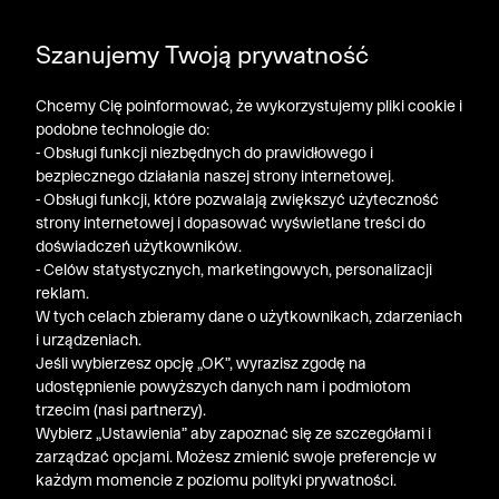
DODATKOWE -30% NA POLO, SZORTY I T-SHIRTY przy
Szanujemy Twoją prywatność
zakupie 3 produktów ➤ KOD RABATOWY: LATO30
Chcemy Cię poinformować, że wykorzystujemy pliki cookie i
podobne technologie do:
- Obsługi funkcji niezbędnych do prawidłowego i
bezpiecznego działania naszej strony internetowej.
- Obsługi funkcji, które pozwalają zwiększyć użyteczność
strony internetowej i dopasować wyświetlane treści do
doświadczeń użytkowników.
- Celów statystycznych, marketingowych, personalizacji
reklam.
W tych celach zbieramy dane o użytkownikach, zdarzeniach
i urządzeniach.
Jeśli wybierzesz opcję „OK”, wyrazisz zgodę na
udostępnienie powyższych danych nam i podmiotom
trzecim (nasi partnerzy).
Wybierz „Ustawienia” aby zapoznać się ze szczegółami i
zarządzać opcjami. Możesz zmienić swoje preferencje w
każdym momencie z poziomu polityki prywatności.
« Poprzednia
Nastę