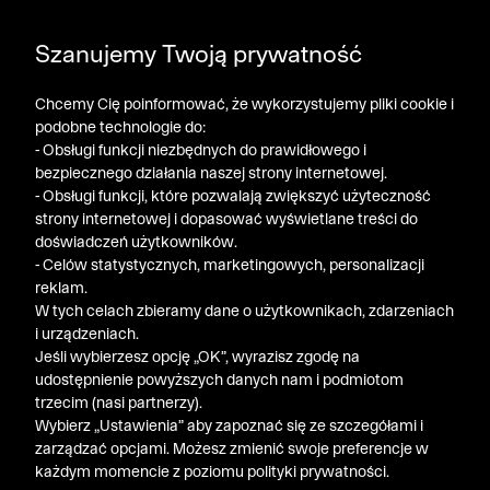
DODATKOWE -30% NA POLO, SZORTY I T-SHIRTY przy
Szanujemy Twoją prywatność
zakupie 3 produktów ➤ KOD RABATOWY: LATO30
Chcemy Cię poinformować, że wykorzystujemy pliki cookie i
podobne technologie do:
- Obsługi funkcji niezbędnych do prawidłowego i
bezpiecznego działania naszej strony internetowej.
- Obsługi funkcji, które pozwalają zwiększyć użyteczność
strony internetowej i dopasować wyświetlane treści do
doświadczeń użytkowników.
- Celów statystycznych, marketingowych, personalizacji
reklam.
W tych celach zbieramy dane o użytkownikach, zdarzeniach
i urządzeniach.
Jeśli wybierzesz opcję „OK”, wyrazisz zgodę na
udostępnienie powyższych danych nam i podmiotom
trzecim (nasi partnerzy).
Wybierz „Ustawienia” aby zapoznać się ze szczegółami i
zarządzać opcjami. Możesz zmienić swoje preferencje w
każdym momencie z poziomu polityki prywatności.
« Poprzednia
Nastę