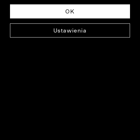
OK
Ustawienia
BEŻOWA KOSZULA DŁUGI RĘKAW
B033KO1588
79,90 ZŁ
NAJNIŻSZA CENA W OKRESIE 30 DNI PRZED OBNIŻKĄ: 279,90 ZŁ
-71%
CENA REGULARNA: 279,90 ZŁ
-71%