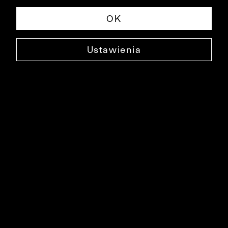
OK
Ustawienia
WEŁNIANA POSZETKA
0000XP1541
79,90 ZŁ
NAJNIŻSZA CENA W OKRESIE 30 DNI PRZED OBNIŻKĄ: 99,90 ZŁ
-20%
CENA REGULARNA: 99,90 ZŁ
-20%