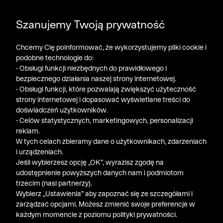
DODATKOWE -30% NA POLO, SZORTY I T-SHIRTY przy
Szanujemy Twoją prywatność
zakupie 3 produktów ➤ KOD RABATOWY: LATO30
Chcemy Cię poinformować, że wykorzystujemy pliki cookie i
podobne technologie do:
- Obsługi funkcji niezbędnych do prawidłowego i
bezpiecznego działania naszej strony internetowej.
- Obsługi funkcji, które pozwalają zwiększyć użyteczność
strony internetowej i dopasować wyświetlane treści do
doświadczeń użytkowników.
- Celów statystycznych, marketingowych, personalizacji
reklam.
W tych celach zbieramy dane o użytkownikach, zdarzeniach
i urządzeniach.
Jeśli wybierzesz opcję „OK”, wyrazisz zgodę na
udostępnienie powyższych danych nam i podmiotom
trzecim (nasi partnerzy).
Wybierz „Ustawienia” aby zapoznać się ze szczegółami i
zarządzać opcjami. Możesz zmienić swoje preferencje w
każdym momencie z poziomu polityki prywatności.