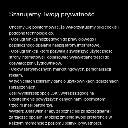
POGŁĘBIAMY WYPRZEDAŻ ➤ DODATKOWE -50% NA
Szanujemy Twoją prywatność
DRUGI PRODUKT!
Chcemy Cię poinformować, że wykorzystujemy pliki cookie i
podobne technologie do:
- Obsługi funkcji niezbędnych do prawidłowego i
bezpiecznego działania naszej strony internetowej.
- Obsługi funkcji, które pozwalają zwiększyć użyteczność
strony internetowej i dopasować wyświetlane treści do
doświadczeń użytkowników.
- Celów statystycznych, marketingowych, personalizacji
reklam.
W tych celach zbieramy dane o użytkownikach, zdarzeniach
i urządzeniach.
Jeśli wybierzesz opcję „OK”, wyrazisz zgodę na
udostępnienie powyższych danych nam i podmiotom
trzecim (nasi partnerzy).
Wybierz „Ustawienia” aby zapoznać się ze szczegółami i
zarządzać opcjami. Możesz zmienić swoje preferencje w
każdym momencie z poziomu polityki prywatności.
« Poprzednia
Nastę