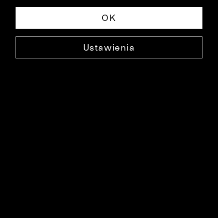
OK
Ustawienia
BEŻOWE SPODNIE BARLEE
0000SP2019
119,99 ZŁ
NAJNIŻSZA CENA W OKRESIE 30 DNI PRZED OBNIŻKĄ: 139,90 ZŁ
-14%
CENA REGULARNA: 279,90 ZŁ
-57%