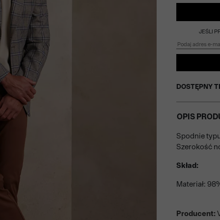
JEŚLI 
DOSTĘPNY T
OPIS PROD
Spodnie typu
Szerokość no
Skład:
Materiał: 98
Producent:
V