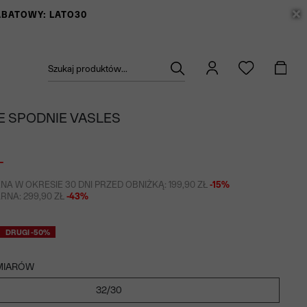
RABATOWY: LATO30
Szukaj produktów...
 SPODNIE VASLES
Ł
NA W OKRESIE 30 DNI PRZED OBNIŻKĄ: 199,90 ZŁ
-15%
NA: 299,90 ZŁ
-43%
DRUGI -50%
MIARÓW
32/30