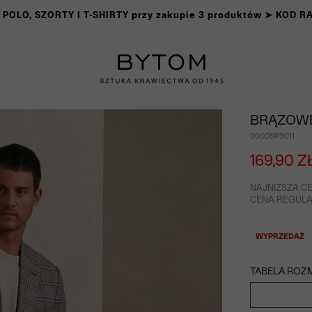
OLO, SZORTY I T-SHIRTY przy zakupie 3 produktów ➤ KOD 
BRĄZOWE
0000SP3011
169,90 Z
NAJNIŻSZA CE
CENA REGULAR
WYPRZEDAŻ
TABELA ROZ