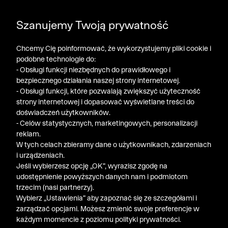
DODATKOWE -30% NA POLO, SZORTY I T-SHIRTY przy
Szanujemy Twoją prywatność
zakupie 3 produktów ➤ KOD RABATOWY: LATO30
Chcemy Cię poinformować, że wykorzystujemy pliki cookie i
podobne technologie do:
- Obsługi funkcji niezbędnych do prawidłowego i
bezpiecznego działania naszej strony internetowej.
- Obsługi funkcji, które pozwalają zwiększyć użyteczność
strony internetowej i dopasować wyświetlane treści do
doświadczeń użytkowników.
- Celów statystycznych, marketingowych, personalizacji
reklam.
W tych celach zbieramy dane o użytkownikach, zdarzeniach
i urządzeniach.
Jeśli wybierzesz opcję „OK”, wyrazisz zgodę na
udostępnienie powyższych danych nam i podmiotom
trzecim (nasi partnerzy).
Wybierz „Ustawienia” aby zapoznać się ze szczegółami i
zarządzać opcjami. Możesz zmienić swoje preferencje w
każdym momencie z poziomu polityki prywatności.
« Poprzednia
Nastę