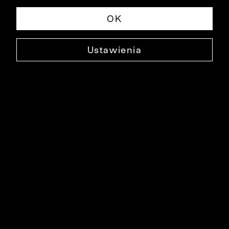
OK
Ustawienia
BAWEŁNIANE SZORTY AYRENS
0000SP3053
99,99 ZŁ
NAJNIŻSZA CENA W OKRESIE 30 DNI PRZED OBNIŻKĄ: 179,90 ZŁ
-44%
CENA REGULARNA: 259,90 ZŁ
-62%