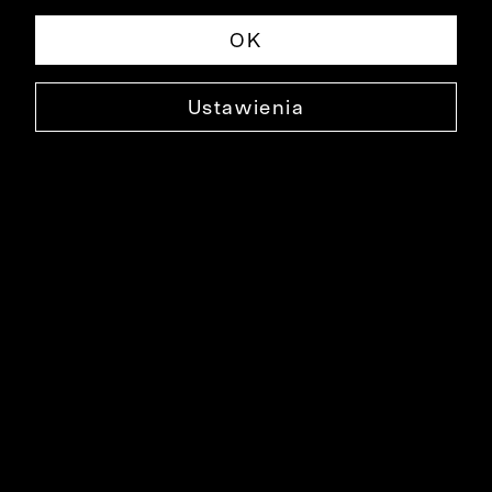
OK
Ustawienia
BAWEŁNIANE SZORTY SARDAT
0000SP4205
119,99 ZŁ
NAJNIŻSZA CENA W OKRESIE 30 DNI PRZED OBNIŻKĄ: 159,99 ZŁ
-25%
CENA REGULARNA: 229,99 ZŁ
-48%