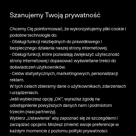
DODATKOWE -30% NA POLO, SZORTY I T-SHIRTY przy
Szanujemy Twoją prywatność
zakupie 3 produktów ➤ KOD RABATOWY: LATO30
Chcemy Cię poinformować, że wykorzystujemy pliki cookie i
podobne technologie do:
- Obsługi funkcji niezbędnych do prawidłowego i
bezpiecznego działania naszej strony internetowej.
- Obsługi funkcji, które pozwalają zwiększyć użyteczność
strony internetowej i dopasować wyświetlane treści do
doświadczeń użytkowników.
- Celów statystycznych, marketingowych, personalizacji
reklam.
W tych celach zbieramy dane o użytkownikach, zdarzeniach
i urządzeniach.
Jeśli wybierzesz opcję „OK”, wyrazisz zgodę na
udostępnienie powyższych danych nam i podmiotom
trzecim (nasi partnerzy).
Wybierz „Ustawienia” aby zapoznać się ze szczegółami i
zarządzać opcjami. Możesz zmienić swoje preferencje w
każdym momencie z poziomu polityki prywatności.
« Poprzednia
Nastę