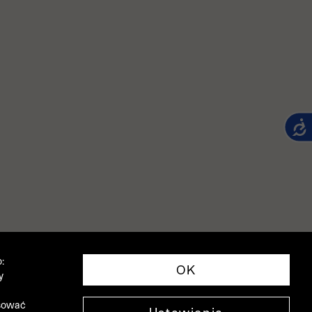
:
OK
y
asować