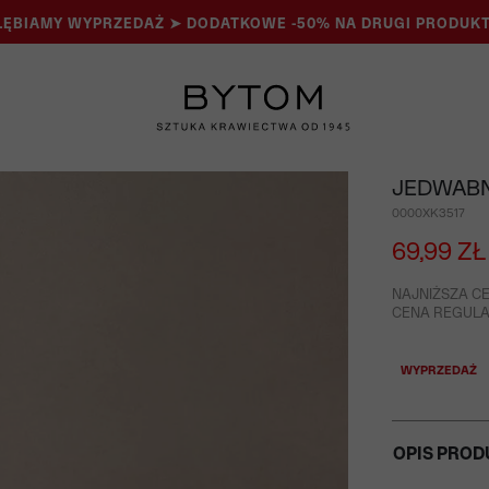
ĘBIAMY WYPRZEDAŻ ➤ DODATKOWE -50% NA DRUGI PRODUKT
JEDWABN
0000XK3517
69,99 ZŁ
NAJNIŻSZA CE
CENA REGULAR
WYPRZEDAŻ
OPIS PROD