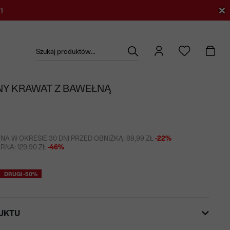
!
Szukaj produktów...
Y KRAWAT Z BAWEŁNĄ
NA W OKRESIE 30 DNI PRZED OBNIŻKĄ: 89,99 ZŁ
-22%
NA: 129,90 ZŁ
-46%
DRUGI -50%
UKTU