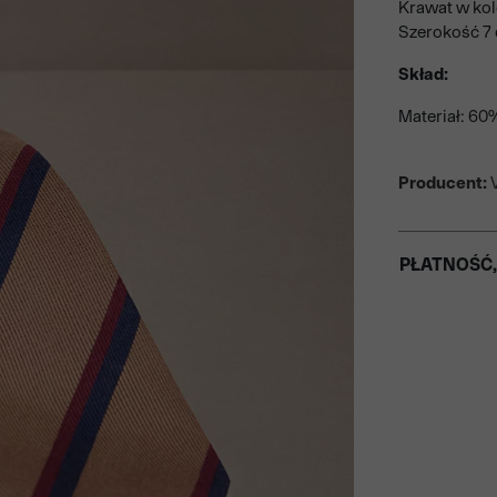
Krawat w ko
Szerokość 7
Skład:
Materiał: 60
Producent:
V
PŁATNOŚĆ,