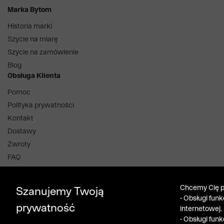
Marka Bytom
Historia marki
Szycie na miarę
Szycie na zamówienie
Blog
Obsługa Klienta
Pomoc
Polityka prywatności
Kontakt
Dostawy
Zwroty
FAQ
Informacje i regulaminy
Salony stacjonarne
Chcemy Cię po
Szanujemy Twoją
Aplikacja i program lojalnościowy
- Obsługi fun
prywatność
internetowej.
Bytom Klub
- Obsługi fun
Pobierz z App Store