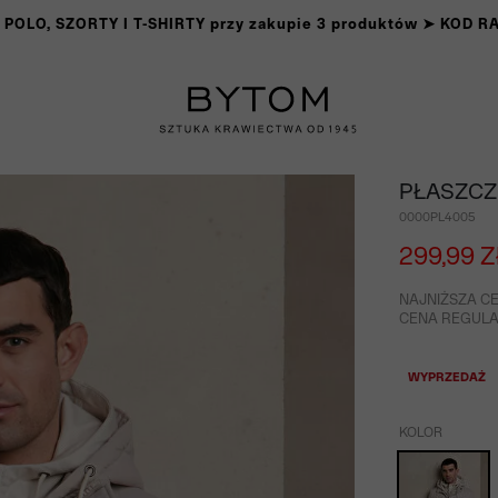
OLO, SZORTY I T-SHIRTY przy zakupie 3 produktów ➤ KOD 
PŁASZCZ
0000PL4005
299,99 Z
NAJNIŻSZA CE
CENA REGULAR
WYPRZEDAŻ
KOLOR