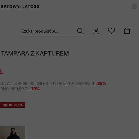
RABATOWY: LATO30
Szukaj produktów...
 TAMPARA Z KAPTUREM
Ł
NA W OKRESIE 30 DNI PRZED OBNIŻKĄ: 399,99 ZŁ
-25%
NA: 999,99 ZŁ
-70%
DRUGI -50%