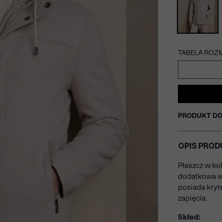
TABELA ROZ
PRODUKT DO
OPIS PROD
Płaszcz w ko
dodatkowa w 
posiada kryt
zapięcia.
Skład: