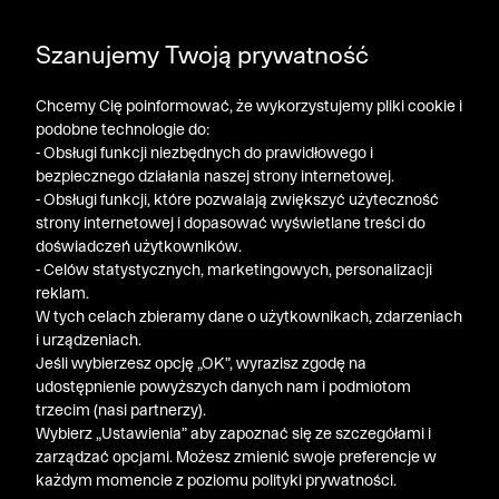
DODATKOWE -30% NA POLO, SZORTY I T-SHIRTY przy
Szanujemy Twoją prywatność
zakupie 3 produktów ➤ KOD RABATOWY: LATO30
Chcemy Cię poinformować, że wykorzystujemy pliki cookie i
podobne technologie do:
- Obsługi funkcji niezbędnych do prawidłowego i
bezpiecznego działania naszej strony internetowej.
BYTOM X JIMEK
- Obsługi funkcji, które pozwalają zwiększyć użyteczność
strony internetowej i dopasować wyświetlane treści do
doświadczeń użytkowników.
- Celów statystycznych, marketingowych, personalizacji
reklam.
W tych celach zbieramy dane o użytkownikach, zdarzeniach
i urządzeniach.
Jeśli wybierzesz opcję „OK”, wyrazisz zgodę na
udostępnienie powyższych danych nam i podmiotom
trzecim (nasi partnerzy).
Wybierz „Ustawienia” aby zapoznać się ze szczegółami i
zarządzać opcjami. Możesz zmienić swoje preferencje w
każdym momencie z poziomu polityki prywatności.
« Poprzednia
Nastę