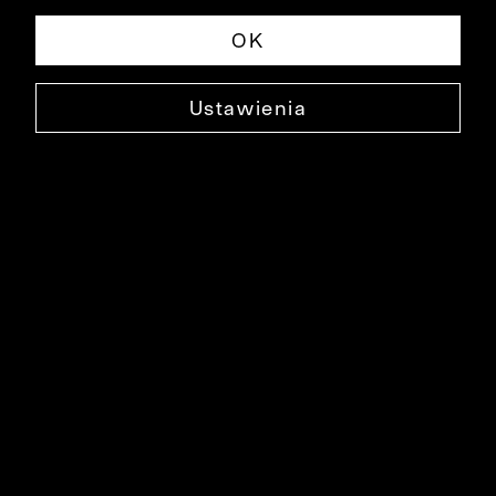
OK
Ustawienia
BIAŁA KOSZULA DŁUGI RĘKAW
B043KO2541
169,90 ZŁ
NAJNIŻSZA CENA W OKRESIE 30 DNI PRZED OBNIŻKĄ: 199,90 ZŁ
-15%
CENA REGULARNA: 279,90 ZŁ
-39%