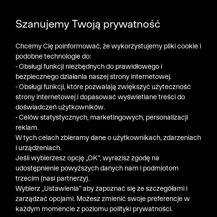
DODATKOWE -30% NA POLO, SZORTY I T-SHIRTY przy
Szanujemy Twoją prywatność
zakupie 3 produktów ➤ KOD RABATOWY: LATO30
Chcemy Cię poinformować, że wykorzystujemy pliki cookie i
podobne technologie do:
- Obsługi funkcji niezbędnych do prawidłowego i
bezpiecznego działania naszej strony internetowej.
- Obsługi funkcji, które pozwalają zwiększyć użyteczność
strony internetowej i dopasować wyświetlane treści do
doświadczeń użytkowników.
- Celów statystycznych, marketingowych, personalizacji
reklam.
W tych celach zbieramy dane o użytkownikach, zdarzeniach
i urządzeniach.
Jeśli wybierzesz opcję „OK”, wyrazisz zgodę na
udostępnienie powyższych danych nam i podmiotom
trzecim (nasi partnerzy).
Wybierz „Ustawienia” aby zapoznać się ze szczegółami i
zarządzać opcjami. Możesz zmienić swoje preferencje w
każdym momencie z poziomu polityki prywatności.
« Poprzednia
Nastę