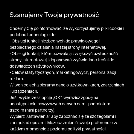
POGŁĘBIAMY WYPRZEDAŻ ➤ DODATKOWE -50% NA
Szanujemy Twoją prywatność
DRUGI PRODUKT!
Chcemy Cię poinformować, że wykorzystujemy pliki cookie i
podobne technologie do:
- Obsługi funkcji niezbędnych do prawidłowego i
bezpiecznego działania naszej strony internetowej.
- Obsługi funkcji, które pozwalają zwiększyć użyteczność
strony internetowej i dopasować wyświetlane treści do
doświadczeń użytkowników.
- Celów statystycznych, marketingowych, personalizacji
reklam.
W tych celach zbieramy dane o użytkownikach, zdarzeniach
i urządzeniach.
Jeśli wybierzesz opcję „OK”, wyrazisz zgodę na
udostępnienie powyższych danych nam i podmiotom
trzecim (nasi partnerzy).
Wybierz „Ustawienia” aby zapoznać się ze szczegółami i
zarządzać opcjami. Możesz zmienić swoje preferencje w
każdym momencie z poziomu polityki prywatności.
« Poprzednia
Nastę