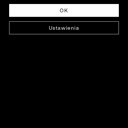
OK
Ustawienia
BIAŁA KOSZULA DŁUGI RĘKAW
B054KOX006
129,99 ZŁ
NAJNIŻSZA CENA W OKRESIE 30 DNI PRZED OBNIŻKĄ: 149,99 ZŁ
-13%
CENA REGULARNA: 299,90 ZŁ
-57%