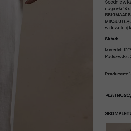
Spodnie w ka
nogawki 19 
B810MA406
MIKSUJ I ŁĄC
w dowolnej k
Skład:
Materiał: 100
Podszewka: 5
Producent:
V
PŁATNOŚĆ,
SKOMPLETU