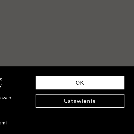
:
OK
y
asować
Ustawienia
am i