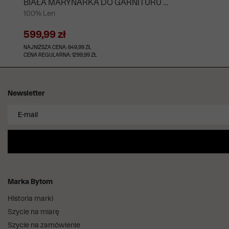
BIAŁA MARYNARKA DO GARNITURU -
100% Len
MIKSUJ I ŁĄCZ
599,99 zł
NAJNIŻSZA CENA: 649,99 ZŁ
CENA REGULARNA: 1299,99 ZŁ
Newsletter
Marka Bytom
Historia marki
Szycie na miarę
Szycie na zamówienie