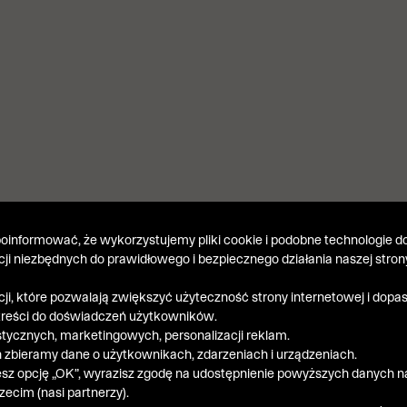
informować, że wykorzystujemy pliki cookie i podobne technologie do
kcji niezbędnych do prawidłowego i bezpiecznego działania naszej stron
kcji, które pozwalają zwiększyć użyteczność strony internetowej i dop
treści do doświadczeń użytkowników.
stycznych, marketingowych, personalizacji reklam.
 zbieramy dane o użytkownikach, zdarzeniach i urządzeniach.
esz opcję „OK”, wyrazisz zgodę na udostępnienie powyższych danych n
ecim (nasi partnerzy).