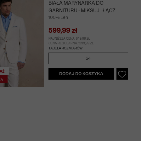
BIAŁA MARYNARKA DO
GARNITURU - MIKSUJ I ŁĄCZ
100% Len
599,99 zł
NAJNIŻSZA CENA: 649,99 ZŁ
CENA REGULARNA: 1299,99 ZŁ
TABELA ROZMIARÓW
54
AŻ
DODAJ DO KOSZYKA
0%