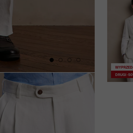
WYPRZED
DRUGI -5