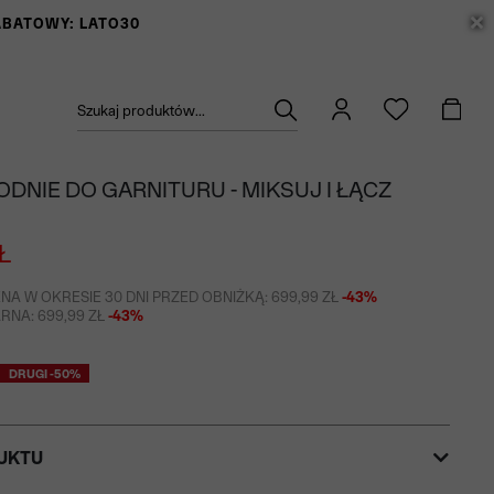
RABATOWY: LATO30
Szukaj produktów...
ODNIE DO GARNITURU - MIKSUJ I ŁĄCZ
Ł
NA W OKRESIE 30 DNI PRZED OBNIŻKĄ: 699,99 ZŁ
-43%
NA: 699,99 ZŁ
-43%
DRUGI -50%
UKTU