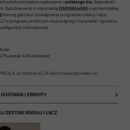
nt w kolorze białym wykonane z
polskiego lnu
. Szerokość
cm. Spodnie wraz z marynarką
D626MA4068
oraz kamizelką
8
tworzą garnitur. Dostępne w programie miksuj i łącz.
Z to program, w którym można łączyć marynarki i spodnie
onfiguracji rozmiarowej.
% len
7% acetat, 43% poliester
RG S.A. ul. Pilotów 10, 31-462 Kraków (kontakt >>)
 DOSTAWA I ZWROTY
J ZESTAW MIKSUJ I ŁĄCZ