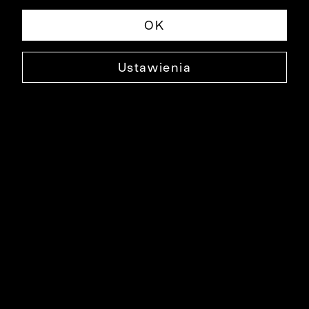
OK
Ustawienia
NIEBIESKA KOSZULA OXFORD KRÓTKI
RĘKAW
K038KO3034
99,99 ZŁ
NAJNIŻSZA CENA W OKRESIE 30 DNI PRZED OBNIŻKĄ: 129,99 ZŁ