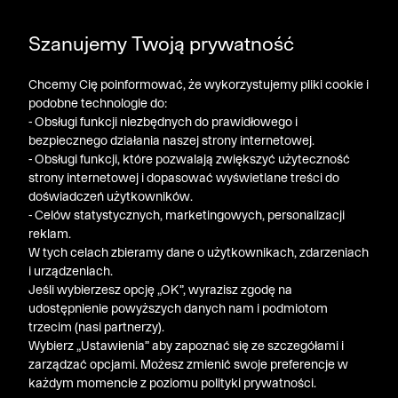
DODATKOWE -30% NA POLO, SZORTY I T-SHIRTY przy
Szanujemy Twoją prywatność
zakupie 3 produktów ➤ KOD RABATOWY: LATO30
Chcemy Cię poinformować, że wykorzystujemy pliki cookie i
podobne technologie do:
- Obsługi funkcji niezbędnych do prawidłowego i
bezpiecznego działania naszej strony internetowej.
- Obsługi funkcji, które pozwalają zwiększyć użyteczność
strony internetowej i dopasować wyświetlane treści do
doświadczeń użytkowników.
- Celów statystycznych, marketingowych, personalizacji
reklam.
W tych celach zbieramy dane o użytkownikach, zdarzeniach
i urządzeniach.
Jeśli wybierzesz opcję „OK”, wyrazisz zgodę na
udostępnienie powyższych danych nam i podmiotom
trzecim (nasi partnerzy).
Wybierz „Ustawienia” aby zapoznać się ze szczegółami i
zarządzać opcjami. Możesz zmienić swoje preferencje w
każdym momencie z poziomu polityki prywatności.
« Poprzednia
Nastę