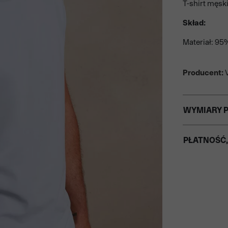
T-shirt męsk
Skład:
Materiał: 95
Producent:
V
WYMIARY 
PŁATNOŚĆ,