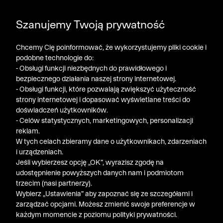
DODATKOWE -30% NA POLO, SZORTY I T-SHIRTY przy
Szanujemy Twoją prywatność
zakupie 3 produktów ➤ KOD RABATOWY: LATO30
Chcemy Cię poinformować, że wykorzystujemy pliki cookie i
podobne technologie do:
- Obsługi funkcji niezbędnych do prawidłowego i
bezpiecznego działania naszej strony internetowej.
- Obsługi funkcji, które pozwalają zwiększyć użyteczność
strony internetowej i dopasować wyświetlane treści do
doświadczeń użytkowników.
- Celów statystycznych, marketingowych, personalizacji
reklam.
W tych celach zbieramy dane o użytkownikach, zdarzeniach
i urządzeniach.
Jeśli wybierzesz opcję „OK”, wyrazisz zgodę na
udostępnienie powyższych danych nam i podmiotom
trzecim (nasi partnerzy).
Wybierz „Ustawienia” aby zapoznać się ze szczegółami i
zarządzać opcjami. Możesz zmienić swoje preferencje w
każdym momencie z poziomu polityki prywatności.
« Poprzednia
Nastę