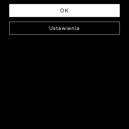
OK
Ustawienia
BORDOWA MUCHA
0000XM2036
79,90 ZŁ
KOLOR