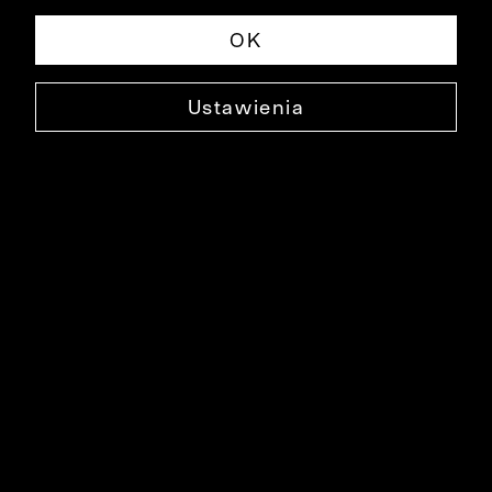
OK
Ustawienia
BAWEŁNIANE SKARPETY
0000DO1514
9,90 ZŁ
NAJNIŻSZA CENA W OKRESIE 30 DNI PRZED OBNIŻKĄ: 24,90 ZŁ
-60%
CENA REGULARNA: 24,90 ZŁ
-60%