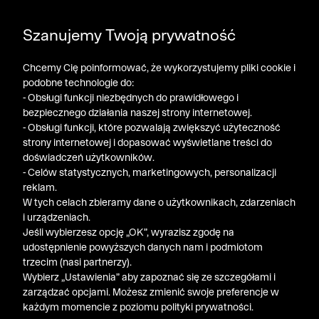
DODATKOWE -30% NA POLO, SZORTY I T-SHIRTY przy
Szanujemy Twoją prywatność
zakupie 3 produktów ➤ KOD RABATOWY: LATO30
Chcemy Cię poinformować, że wykorzystujemy pliki cookie i
podobne technologie do:
- Obsługi funkcji niezbędnych do prawidłowego i
bezpiecznego działania naszej strony internetowej.
- Obsługi funkcji, które pozwalają zwiększyć użyteczność
strony internetowej i dopasować wyświetlane treści do
doświadczeń użytkowników.
- Celów statystycznych, marketingowych, personalizacji
reklam.
W tych celach zbieramy dane o użytkownikach, zdarzeniach
i urządzeniach.
Jeśli wybierzesz opcję „OK”, wyrazisz zgodę na
udostępnienie powyższych danych nam i podmiotom
trzecim (nasi partnerzy).
Wybierz „Ustawienia” aby zapoznać się ze szczegółami i
zarządzać opcjami. Możesz zmienić swoje preferencje w
każdym momencie z poziomu polityki prywatności.