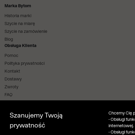
Marka Bytom
Historia marki
Szycie na miarę
Szycie na zamówienie
Blog
Obsługa Klienta
Pomoc
Polityka prywatności
Kontakt
Dostawy
Zwroty
FAQ
Informacje i regulaminy
Salony stacjonarne
Chcemy Cię po
Szanujemy Twoją
Aplikacja i program lojalnościowy
- Obsługi fun
prywatność
internetowej.
Bytom Klub
- Obsługi fun
Pobierz z App Store