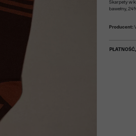
Skarpety w 
bawełny, 24%
Producent:
V
PŁATNOŚĆ,