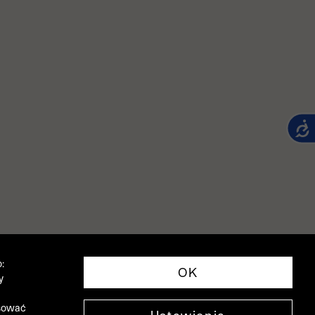
:
OK
y
asować