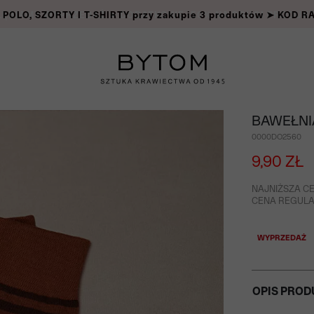
OLO, SZORTY I T-SHIRTY przy zakupie 3 produktów ➤ KOD 
BAWEŁNI
0000DO2560
9,90 ZŁ
NAJNIŻSZA CE
CENA REGULAR
WYPRZEDAŻ
OPIS PROD