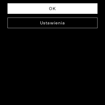
OK
Ustawienia
BORDOWE SPODNIE WES
0000SP3505
79,99 ZŁ
NAJNIŻSZA CENA W OKRESIE 30 DNI PRZED OBNIŻKĄ: 149,90 ZŁ
-47%
CENA REGULARNA: 299,90 ZŁ
-73%