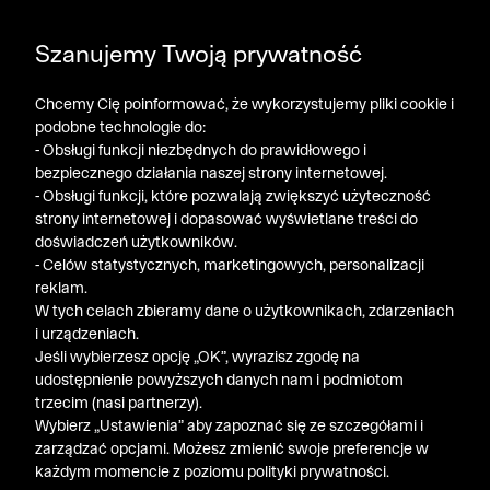
DODATKOWE -30% NA POLO, SZORTY I T-SHIRTY przy
Szanujemy Twoją prywatność
zakupie 3 produktów ➤ KOD RABATOWY: LATO30
Chcemy Cię poinformować, że wykorzystujemy pliki cookie i
podobne technologie do:
- Obsługi funkcji niezbędnych do prawidłowego i
bezpiecznego działania naszej strony internetowej.
- Obsługi funkcji, które pozwalają zwiększyć użyteczność
strony internetowej i dopasować wyświetlane treści do
doświadczeń użytkowników.
- Celów statystycznych, marketingowych, personalizacji
reklam.
W tych celach zbieramy dane o użytkownikach, zdarzeniach
i urządzeniach.
Jeśli wybierzesz opcję „OK”, wyrazisz zgodę na
udostępnienie powyższych danych nam i podmiotom
trzecim (nasi partnerzy).
Wybierz „Ustawienia” aby zapoznać się ze szczegółami i
zarządzać opcjami. Możesz zmienić swoje preferencje w
każdym momencie z poziomu polityki prywatności.
« Poprzednia
Nastę