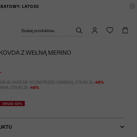
RABATOWY: LATO30
Szukaj produktów...
KOVDA Z WEŁNĄ MERINO
Ł
NA W OKRESIE 30 DNI PRZED OBNIŻKĄ: 279,90 ZŁ
-46%
NA: 279,90 ZŁ
-46%
DRUGI -50%
UKTU