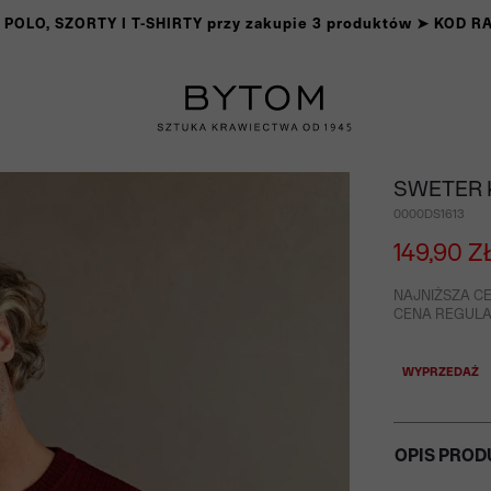
OLO, SZORTY I T-SHIRTY przy zakupie 3 produktów ➤ KOD 
SWETER 
0000DS1613
149,90 Z
NAJNIŻSZA CE
CENA REGULAR
WYPRZEDAŻ
OPIS PROD