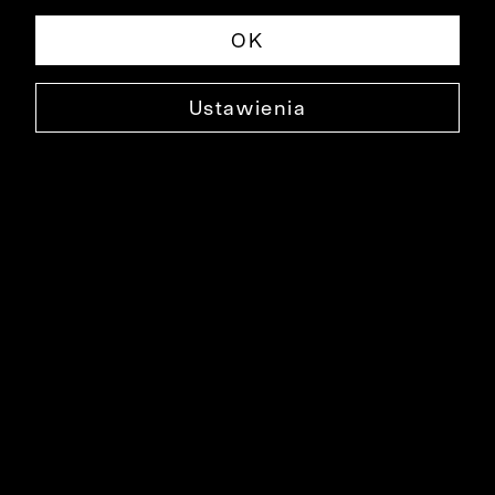
OK
Ustawienia
BAWEŁNIANY SWETER ADOUR
0000DS1546
99,90 ZŁ
NAJNIŻSZA CENA W OKRESIE 30 DNI PRZED OBNIŻKĄ: 199,90 ZŁ
-50%
CENA REGULARNA: 199,90 ZŁ
-50%