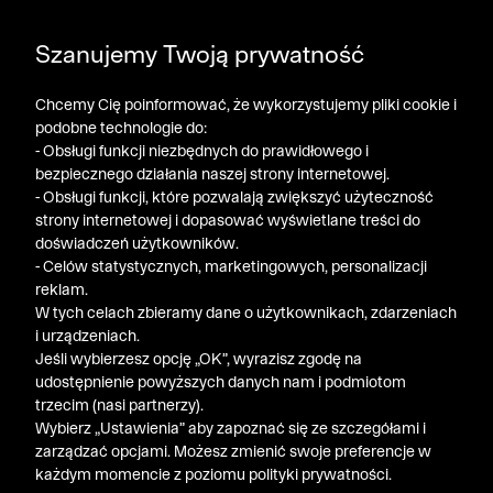
DODATKOWE -30% NA POLO, SZORTY I T-SHIRTY przy
Szanujemy Twoją prywatność
zakupie 3 produktów ➤ KOD RABATOWY: LATO30
Chcemy Cię poinformować, że wykorzystujemy pliki cookie i
podobne technologie do:
- Obsługi funkcji niezbędnych do prawidłowego i
bezpiecznego działania naszej strony internetowej.
- Obsługi funkcji, które pozwalają zwiększyć użyteczność
strony internetowej i dopasować wyświetlane treści do
doświadczeń użytkowników.
- Celów statystycznych, marketingowych, personalizacji
reklam.
W tych celach zbieramy dane o użytkownikach, zdarzeniach
i urządzeniach.
Jeśli wybierzesz opcję „OK”, wyrazisz zgodę na
udostępnienie powyższych danych nam i podmiotom
trzecim (nasi partnerzy).
Wybierz „Ustawienia” aby zapoznać się ze szczegółami i
zarządzać opcjami. Możesz zmienić swoje preferencje w
każdym momencie z poziomu polityki prywatności.
« Poprzednia
Nastę