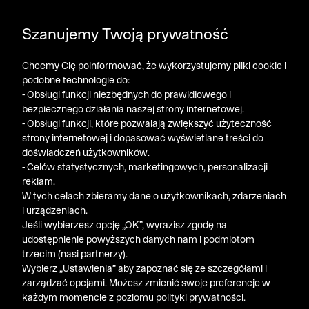
DODATKOWE -30% NA POLO, SZORTY I T-SHIRTY przy
Szanujemy Twoją prywatność
zakupie 3 produktów ➤ KOD RABATOWY: LATO30
Chcemy Cię poinformować, że wykorzystujemy pliki cookie i
podobne technologie do:
- Obsługi funkcji niezbędnych do prawidłowego i
bezpiecznego działania naszej strony internetowej.
- Obsługi funkcji, które pozwalają zwiększyć użyteczność
strony internetowej i dopasować wyświetlane treści do
doświadczeń użytkowników.
- Celów statystycznych, marketingowych, personalizacji
reklam.
W tych celach zbieramy dane o użytkownikach, zdarzeniach
i urządzeniach.
Jeśli wybierzesz opcję „OK”, wyrazisz zgodę na
udostępnienie powyższych danych nam i podmiotom
trzecim (nasi partnerzy).
Wybierz „Ustawienia” aby zapoznać się ze szczegółami i
zarządzać opcjami. Możesz zmienić swoje preferencje w
każdym momencie z poziomu polityki prywatności.
« Poprzednia
Nastę