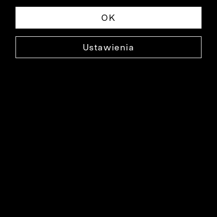
OK
Ustawienia
BORDOWA KOSZULA DŁUGI RĘKAW
B009KO1554
139,90 ZŁ
NAJNIŻSZA CENA W OKRESIE 30 DNI PRZED OBNIŻKĄ: 349,90 ZŁ
-60%
CENA REGULARNA: 349,90 ZŁ
-60%