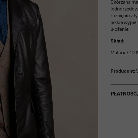
Skórzana ma
jednorzędowa
rozcięcie z t
lekkie wypeł
ułożenie.
Skład:
Materiał: 10
Producent:
V
PŁATNOŚĆ,