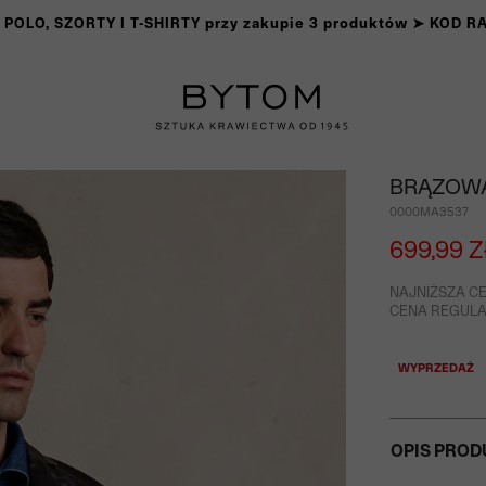
OLO, SZORTY I T-SHIRTY przy zakupie 3 produktów ➤ KOD 
BRĄZOW
0000MA3537
699,99 Z
NAJNIŻSZA CE
CENA REGULAR
WYPRZEDAŻ
OPIS PROD