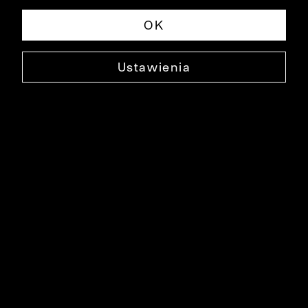
OK
Ustawienia
SKÓRZANE BUTY KASBA
0000BU1507
199,90 ZŁ
NAJNIŻSZA CENA W OKRESIE 30 DNI PRZED OBNIŻKĄ: 449,90 ZŁ
-56%
CENA REGULARNA: 449,90 ZŁ
-56%