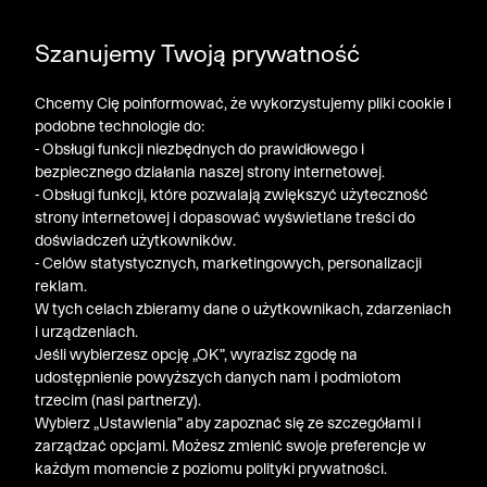
DODATKOWE -30% NA POLO, SZORTY I T-SHIRTY przy
Szanujemy Twoją prywatność
zakupie 3 produktów ➤ KOD RABATOWY: LATO30
Chcemy Cię poinformować, że wykorzystujemy pliki cookie i
podobne technologie do:
- Obsługi funkcji niezbędnych do prawidłowego i
bezpiecznego działania naszej strony internetowej.
- Obsługi funkcji, które pozwalają zwiększyć użyteczność
strony internetowej i dopasować wyświetlane treści do
doświadczeń użytkowników.
- Celów statystycznych, marketingowych, personalizacji
reklam.
W tych celach zbieramy dane o użytkownikach, zdarzeniach
i urządzeniach.
Jeśli wybierzesz opcję „OK”, wyrazisz zgodę na
udostępnienie powyższych danych nam i podmiotom
trzecim (nasi partnerzy).
Wybierz „Ustawienia” aby zapoznać się ze szczegółami i
zarządzać opcjami. Możesz zmienić swoje preferencje w
każdym momencie z poziomu polityki prywatności.
« Poprzednia
Nastę