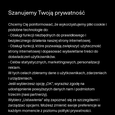
POGŁĘBIAMY WYPRZEDAŻ ➤ DODATKOWE -50% NA
Szanujemy Twoją prywatność
DRUGI PRODUKT!
Chcemy Cię poinformować, że wykorzystujemy pliki cookie i
podobne technologie do:
- Obsługi funkcji niezbędnych do prawidłowego i
bezpiecznego działania naszej strony internetowej.
- Obsługi funkcji, które pozwalają zwiększyć użyteczność
strony internetowej i dopasować wyświetlane treści do
doświadczeń użytkowników.
- Celów statystycznych, marketingowych, personalizacji
reklam.
W tych celach zbieramy dane o użytkownikach, zdarzeniach
i urządzeniach.
Jeśli wybierzesz opcję „OK”, wyrazisz zgodę na
udostępnienie powyższych danych nam i podmiotom
trzecim (nasi partnerzy).
Wybierz „Ustawienia” aby zapoznać się ze szczegółami i
zarządzać opcjami. Możesz zmienić swoje preferencje w
każdym momencie z poziomu polityki prywatności.