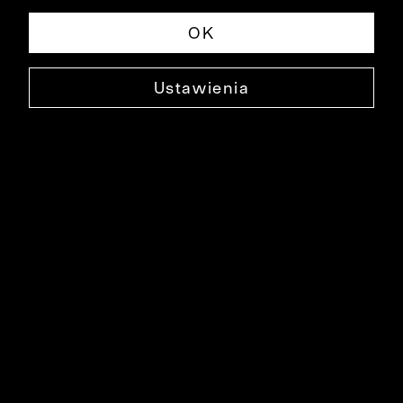
OK
Ustawienia
JEDWABNY KRAWAT
0000XK4040
69,99 ZŁ
NAJNIŻSZA CENA W OKRESIE 30 DNI PRZED OBNIŻKĄ: 129,99 ZŁ
-46%
CENA REGULARNA: 129,99 ZŁ
-46%