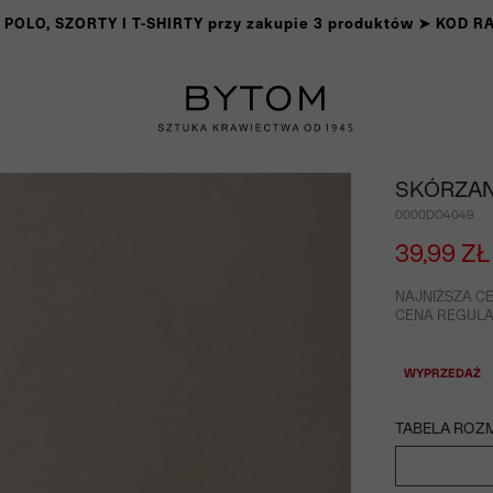
OLO, SZORTY I T-SHIRTY przy zakupie 3 produktów ➤ KOD 
SKÓRZAN
0000DO4049
39,99 ZŁ
NAJNIŻSZA CE
CENA REGULAR
WYPRZEDAŻ
TABELA ROZ