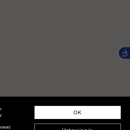
:
OK
y
asować