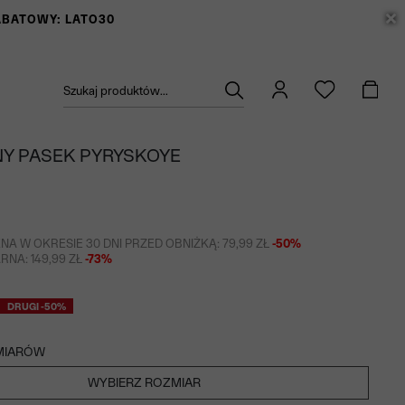
RABATOWY: LATO30
Szukaj produktów...
Y PASEK PYRYSKOYE
NA W OKRESIE 30 DNI PRZED OBNIŻKĄ: 79,99 ZŁ
-50%
NA: 149,99 ZŁ
-73%
DRUGI -50%
MIARÓW
WYBIERZ ROZMIAR