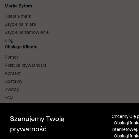
Marka Bytom
Historia marki
Szycie na miarę
Szycie na zamówienie
Blog
Obsługa Klienta
Pomoc
Polityka prywatności
Kontakt
Dostawy
Zwroty
FAQ
Informacje i regulaminy
Salony stacjonarne
Chcemy Cię po
Szanujemy Twoją
Aplikacja i program lojalnościowy
- Obsługi fun
prywatność
internetowej.
Bytom Klub
- Obsługi fun
Pobierz z App Store