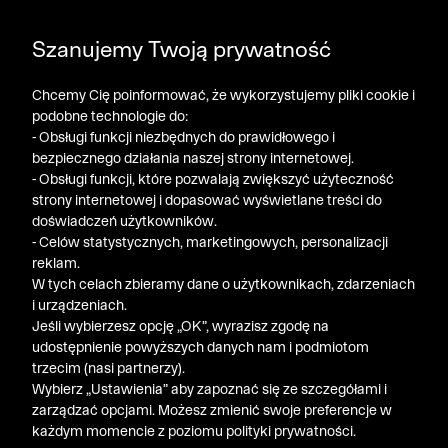
DODATKOWE -30% NA POLO, SZORTY I T-SHIRTY przy
Szanujemy Twoją prywatność
zakupie 3 produktów ➤ KOD RABATOWY: LATO30
Chcemy Cię poinformować, że wykorzystujemy pliki cookie i
podobne technologie do:
- Obsługi funkcji niezbędnych do prawidłowego i
bezpiecznego działania naszej strony internetowej.
- Obsługi funkcji, które pozwalają zwiększyć użyteczność
strony internetowej i dopasować wyświetlane treści do
doświadczeń użytkowników.
- Celów statystycznych, marketingowych, personalizacji
reklam.
W tych celach zbieramy dane o użytkownikach, zdarzeniach
i urządzeniach.
Jeśli wybierzesz opcję „OK”, wyrazisz zgodę na
udostępnienie powyższych danych nam i podmiotom
trzecim (nasi partnerzy).
Wybierz „Ustawienia” aby zapoznać się ze szczegółami i
zarządzać opcjami. Możesz zmienić swoje preferencje w
każdym momencie z poziomu polityki prywatności.
« Poprzednia
Nastę