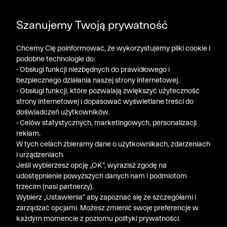
DODATKOWE -30% NA POLO, SZORTY I T-SHIRTY przy
Szanujemy Twoją prywatność
zakupie 3 produktów ➤ KOD RABATOWY: LATO30
Chcemy Cię poinformować, że wykorzystujemy pliki cookie i
podobne technologie do:
- Obsługi funkcji niezbędnych do prawidłowego i
bezpiecznego działania naszej strony internetowej.
- Obsługi funkcji, które pozwalają zwiększyć użyteczność
strony internetowej i dopasować wyświetlane treści do
doświadczeń użytkowników.
- Celów statystycznych, marketingowych, personalizacji
reklam.
W tych celach zbieramy dane o użytkownikach, zdarzeniach
i urządzeniach.
Jeśli wybierzesz opcję „OK”, wyrazisz zgodę na
udostępnienie powyższych danych nam i podmiotom
trzecim (nasi partnerzy).
Wybierz „Ustawienia” aby zapoznać się ze szczegółami i
zarządzać opcjami. Możesz zmienić swoje preferencje w
każdym momencie z poziomu polityki prywatności.
« Poprzednia
Nastę