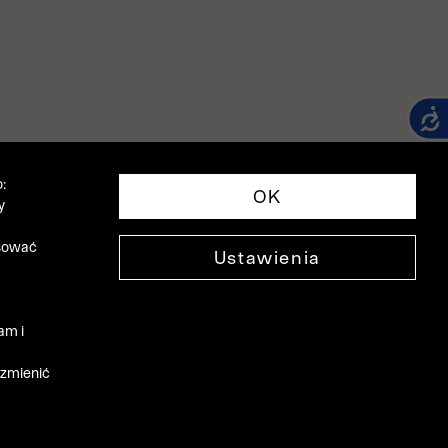
:
OK
y
asować
Ustawienia
am i
 zmienić