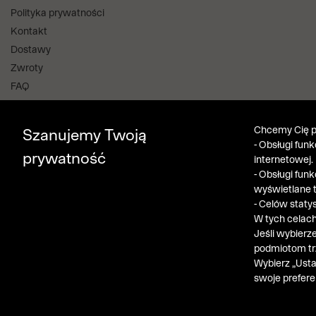
Polityka prywatności
Kontakt
Dostawy
Zwroty
FAQ
Informacje i regulaminy
Salony stacjonarne
Chcemy Cię po
Szanujemy Twoją
Aplikacja i program lojalnościowy
- Obsługi fun
prywatność
internetowej.
Bytom Klub
- Obsługi fun
Pobierz z App Store
wyświetlane 
Pobierz z Google Play
- Celów staty
W tych celach
Jeśli wybierz
podmiotom trz
Obserwuj nas
Wybierz „Usta
swoje prefere