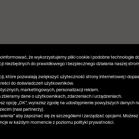
informować, że wykorzystujemy pliki cookie i podobne technologie do
kcji niezbędnych do prawidłowego i bezpiecznego działania naszej stron
kcji, które pozwalają zwiększyć użyteczność strony internetowej i dop
treści do doświadczeń użytkowników.
stycznych, marketingowych, personalizacji reklam.
 zbieramy dane o użytkownikach, zdarzeniach i urządzeniach.
esz opcję „OK”, wyrazisz zgodę na udostępnienie powyższych danych n
ecim (nasi partnerzy).
wienia” aby zapoznać się ze szczegółami i zarządzać opcjami. Możesz
ncje w każdym momencie z poziomu polityki prywatności.