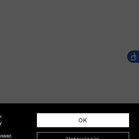
:
OK
y
asować