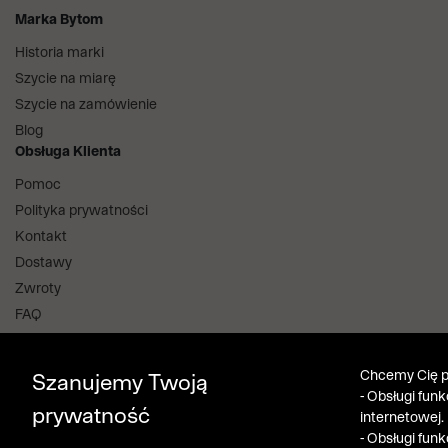
Marka Bytom
Historia marki
Szycie na miarę
Szycie na zamówienie
Blog
Obsługa Klienta
Pomoc
Polityka prywatności
Kontakt
Dostawy
Zwroty
FAQ
Informacje i regulaminy
Salony stacjonarne
Chcemy Cię po
Szanujemy Twoją
Aplikacja i program lojalnościowy
- Obsługi fun
prywatność
internetowej.
Bytom Klub
- Obsługi fun
Pobierz z App Store