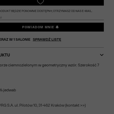
PRODUKT BĘDZIE PONOWNIE DOSTĘPNY, OTRZYMASZ OD NAS E-MAIL.
POWIADOM MNIE
ERAZ W
1
SALONIE
SPRAWDŹ LISTĘ
UKTU
lorze ciemnozielonym w geometryczny wzór. Szerokość 7
0% jedwab
RG S.A. ul. Pilotów 10, 31-462 Kraków (kontakt >>)