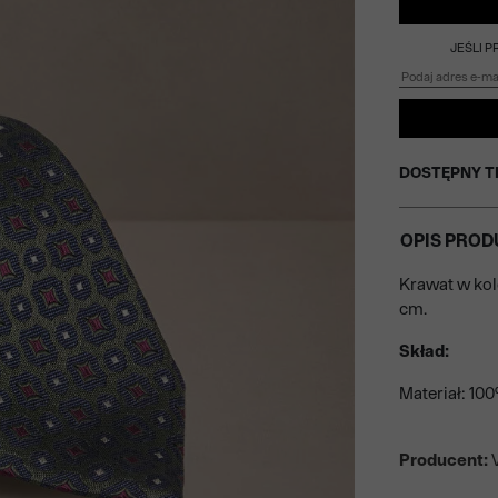
JEŚLI 
DOSTĘPNY T
OPIS PROD
Krawat w ko
cm.
Skład:
Materiał: 10
Producent:
V