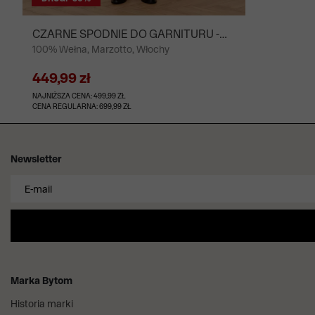
CZARNE SPODNIE DO GARNITURU -
100% Wełna, Marzotto, Włochy
MIKSUJ I ŁĄCZ
449,99 zł
NAJNIŻSZA CENA: 499,99 ZŁ
CENA REGULARNA: 699,99 ZŁ
Newsletter
Marka Bytom
Historia marki