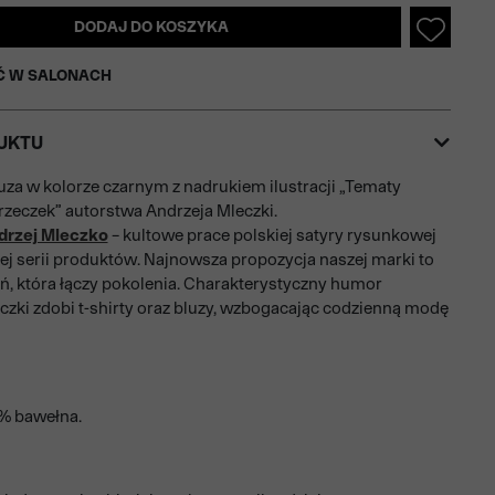
DODAJ DO KOSZYKA
Ć W SALONACH
UKTU
uza w kolorze czarnym z nadrukiem ilustracji „Tematy
zeczek” autorstwa Andrzeja Mleczki.
rzej Mleczko
– kultowe prace polskiej satyry rysunkowej
ej serii produktów. Najnowsza propozycja naszej marki to
ń, która łączy pokolenia. Charakterystyczny humor
czki zdobi t-shirty oraz bluzy, wzbogacając codzienną modę
0% bawełna.