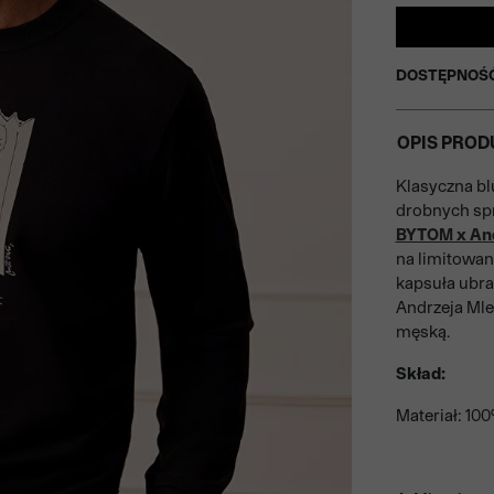
DOSTĘPNOŚ
OPIS PROD
Klasyczna bl
drobnych spr
BYTOM x And
na limitowan
kapsuła ubra
Andrzeja Mle
męską.
Skład:
Materiał: 10