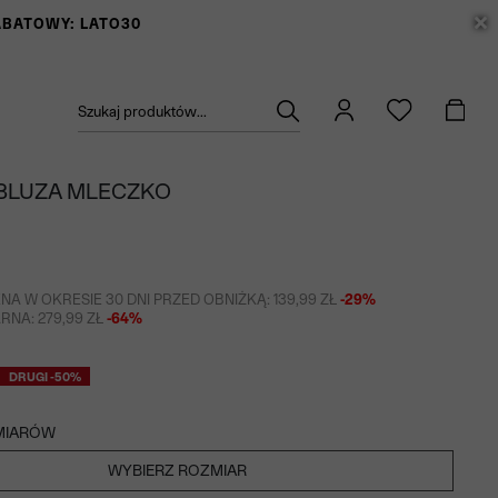
RABATOWY: LATO30
Szukaj produktów...
BLUZA MLECZKO
NA W OKRESIE 30 DNI PRZED OBNIŻKĄ: 139,99 ZŁ
-29%
NA: 279,99 ZŁ
-64%
DRUGI -50%
MIARÓW
WYBIERZ ROZMIAR