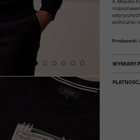
A. Mleczko to
rozpoznawal
satyrycznych
polityczną i
Producent:
V
WYMIARY 
PŁATNOŚĆ,