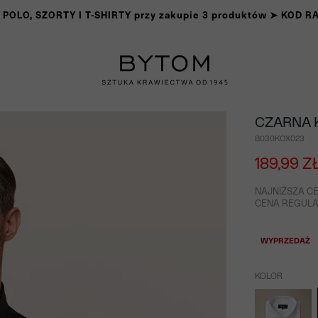
OLO, SZORTY I T-SHIRTY przy zakupie 3 produktów ➤ KOD 
CZARNA 
B030KOX023
189,99 Z
NAJNIŻSZA CE
CENA REGULAR
WYPRZEDAŻ
KOLOR