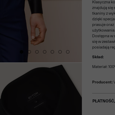
Klasyczna ko
znajdują się
tkaniny z wy
dzięki specj
prasuje oraz 
użytkowania.
Dostępna w s
się w zestaw
posiadają re
Skład:
Materiał: 10
Producent:
V
PŁATNOŚĆ,