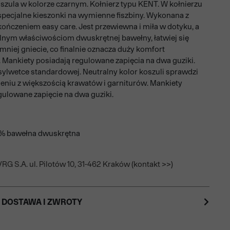
szula w kolorze czarnym. Kołnierz typu KENT. W kołnierzu
 specjalne kieszonki na wymienne fiszbiny. Wykonana z
kończeniem easy care. Jest przewiewna i miła w dotyku, a
alnym właściwościom dwuskrętnej bawełny, łatwiej się
mniej gniecie, co finalnie oznacza duży komfort
 Mankiety posiadają regulowane zapięcia na dwa guziki.
ylwetce standardowej. Neutralny kolor koszuli sprawdzi
ieniu z większością krawatów i garniturów. Mankiety
gulowane zapięcie na dwa guziki.
0% bawełna dwuskrętna
RG S.A. ul. Pilotów 10, 31-462 Kraków (kontakt >>)
 DOSTAWA I ZWROTY