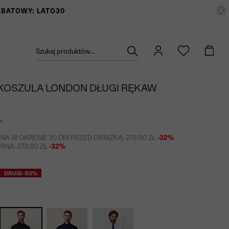
RABATOWY: LATO30
Szukaj produktów...
KOSZULA LONDON DŁUGI RĘKAW
Ł
NA W OKRESIE 30 DNI PRZED OBNIŻKĄ: 279,90 ZŁ
-32%
NA: 279,90 ZŁ
-32%
DRUGI -50%