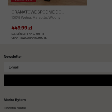
GRANATOWE SPODNIE DO
100% Wełna, Marzotto, Włochy
GARNITURU - MIKSUJ I ŁĄCZ
449,99 zł
NAJNIŻSZA CENA: 499,99 ZŁ
CENA REGULARNA: 699,99 ZŁ
Newsletter
Marka Bytom
Historia marki