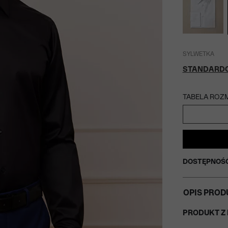
SYLWETKA
STANDARD
TABELA ROZ
DOSTĘPNOŚ
OPIS PROD
PRODUKT Z 