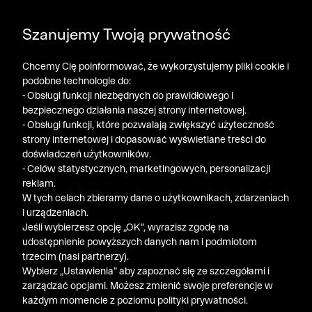
DODATKOWE -30% NA POLO, SZORTY I T-SHIRTY przy
Szanujemy Twoją prywatność
zakupie 3 produktów ➤ KOD RABATOWY: LATO30
Chcemy Cię poinformować, że wykorzystujemy pliki cookie i
podobne technologie do:
- Obsługi funkcji niezbędnych do prawidłowego i
bezpiecznego działania naszej strony internetowej.
- Obsługi funkcji, które pozwalają zwiększyć użyteczność
strony internetowej i dopasować wyświetlane treści do
doświadczeń użytkowników.
- Celów statystycznych, marketingowych, personalizacji
reklam.
W tych celach zbieramy dane o użytkownikach, zdarzeniach
i urządzeniach.
Jeśli wybierzesz opcję „OK”, wyrazisz zgodę na
udostępnienie powyższych danych nam i podmiotom
trzecim (nasi partnerzy).
Wybierz „Ustawienia” aby zapoznać się ze szczegółami i
zarządzać opcjami. Możesz zmienić swoje preferencje w
każdym momencie z poziomu polityki prywatności.
« Poprzednia
Nastę