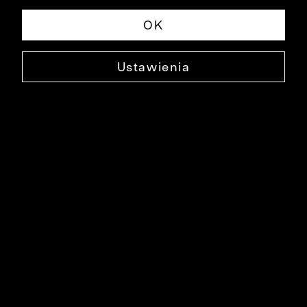
OK
Ustawienia
SKÓRZANE BUTY BISSEN
0000BU2501
249,90 ZŁ
NAJNIŻSZA CENA W OKRESIE 30 DNI PRZED OBNIŻKĄ: 499,90 ZŁ
-50%
CENA REGULARNA: 499,90 ZŁ
-50%