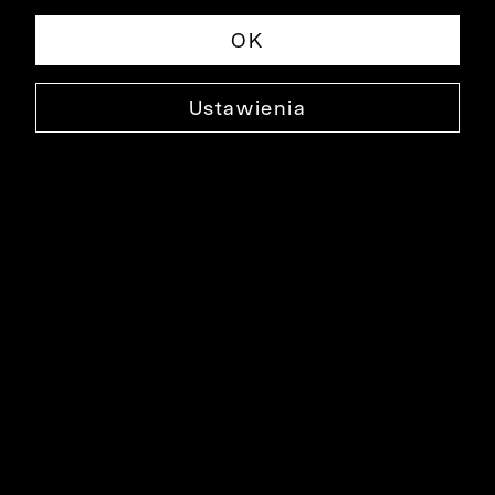
OK
Ustawienia
SKÓRZANE BUTY COGNAC
0000BU3008
249,99 ZŁ
NAJNIŻSZA CENA W OKRESIE 30 DNI PRZED OBNIŻKĄ: 599,90 ZŁ
-58%
CENA REGULARNA: 599,90 ZŁ
-58%