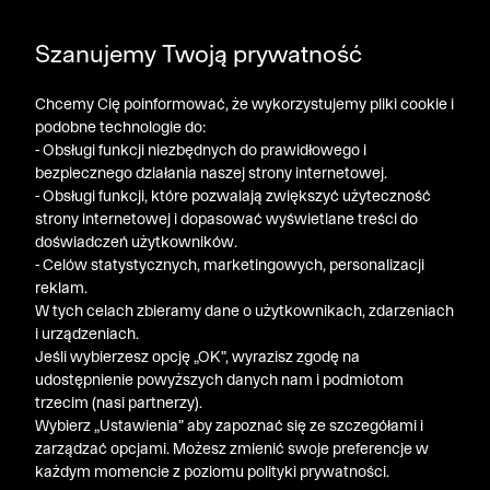
POGŁĘBIAMY WYPRZEDAŻ ➤ DODATKOWE -50% NA
Szanujemy Twoją prywatność
DRUGI PRODUKT!
Chcemy Cię poinformować, że wykorzystujemy pliki cookie i
podobne technologie do:
- Obsługi funkcji niezbędnych do prawidłowego i
bezpiecznego działania naszej strony internetowej.
- Obsługi funkcji, które pozwalają zwiększyć użyteczność
strony internetowej i dopasować wyświetlane treści do
doświadczeń użytkowników.
- Celów statystycznych, marketingowych, personalizacji
reklam.
W tych celach zbieramy dane o użytkownikach, zdarzeniach
i urządzeniach.
Jeśli wybierzesz opcję „OK”, wyrazisz zgodę na
udostępnienie powyższych danych nam i podmiotom
trzecim (nasi partnerzy).
Wybierz „Ustawienia” aby zapoznać się ze szczegółami i
zarządzać opcjami. Możesz zmienić swoje preferencje w
każdym momencie z poziomu polityki prywatności.
« Poprzednia
Nastę