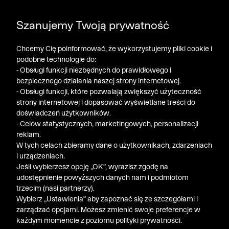
DODATKOWE -30% NA POLO, SZORTY I T-SHIRTY przy
Szanujemy Twoją prywatność
zakupie 3 produktów ➤ KOD RABATOWY: LATO30
Chcemy Cię poinformować, że wykorzystujemy pliki cookie i
podobne technologie do:
- Obsługi funkcji niezbędnych do prawidłowego i
bezpiecznego działania naszej strony internetowej.
- Obsługi funkcji, które pozwalają zwiększyć użyteczność
strony internetowej i dopasować wyświetlane treści do
doświadczeń użytkowników.
- Celów statystycznych, marketingowych, personalizacji
reklam.
W tych celach zbieramy dane o użytkownikach, zdarzeniach
i urządzeniach.
Jeśli wybierzesz opcję „OK”, wyrazisz zgodę na
udostępnienie powyższych danych nam i podmiotom
trzecim (nasi partnerzy).
Wybierz „Ustawienia” aby zapoznać się ze szczegółami i
zarządzać opcjami. Możesz zmienić swoje preferencje w
każdym momencie z poziomu polityki prywatności.