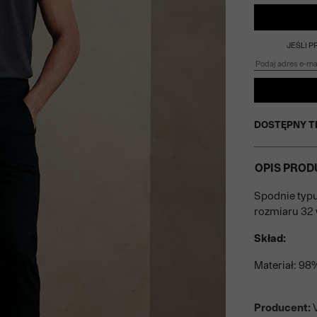
JEŚLI 
DOSTĘPNY T
OPIS PROD
Spodnie typu
rozmiaru 32 
Skład:
Materiał: 98
Producent:
V