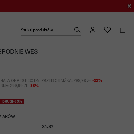
!
Szukaj produktów...
SPODNIE WES
Ł
NA W OKRESIE 30 DNI PRZED OBNIŻKĄ: 299,99 ZŁ
-33%
NA: 299,99 ZŁ
-33%
DRUGI -50%
MIARÓW
34/32