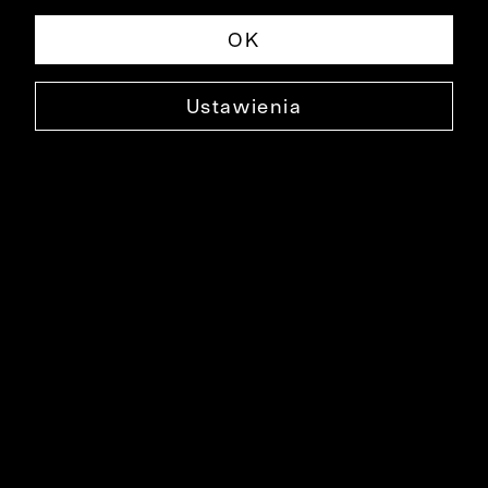
OK
Ustawienia
CZARNE SPODNIE THOMSON
0000SP4162
129,99 ZŁ
NAJNIŻSZA CENA W OKRESIE 30 DNI PRZED OBNIŻKĄ: 329,99 ZŁ
-61%
CENA REGULARNA: 329,99 ZŁ
-61%