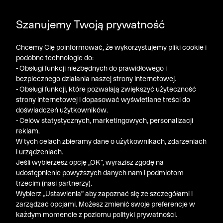
POGŁĘBIAMY WYPRZEDAŻ ➤ DODATKOWE -50% NA
Szanujemy Twoją prywatność
DRUGI PRODUKT!
Chcemy Cię poinformować, że wykorzystujemy pliki cookie i
podobne technologie do:
- Obsługi funkcji niezbędnych do prawidłowego i
bezpiecznego działania naszej strony internetowej.
- Obsługi funkcji, które pozwalają zwiększyć użyteczność
strony internetowej i dopasować wyświetlane treści do
doświadczeń użytkowników.
- Celów statystycznych, marketingowych, personalizacji
reklam.
W tych celach zbieramy dane o użytkownikach, zdarzeniach
i urządzeniach.
Jeśli wybierzesz opcję „OK”, wyrazisz zgodę na
udostępnienie powyższych danych nam i podmiotom
trzecim (nasi partnerzy).
Wybierz „Ustawienia” aby zapoznać się ze szczegółami i
zarządzać opcjami. Możesz zmienić swoje preferencje w
każdym momencie z poziomu polityki prywatności.
« Poprzednia
Nastę