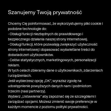
DODATKOWE -30% NA POLO, SZORTY I T-SHIRTY przy
Szanujemy Twoją prywatność
zakupie 3 produktów ➤ KOD RABATOWY: LATO30
Chcemy Cię poinformować, że wykorzystujemy pliki cookie i
podobne technologie do:
- Obsługi funkcji niezbędnych do prawidłowego i
bezpiecznego działania naszej strony internetowej.
- Obsługi funkcji, które pozwalają zwiększyć użyteczność
strony internetowej i dopasować wyświetlane treści do
doświadczeń użytkowników.
- Celów statystycznych, marketingowych, personalizacji
reklam.
W tych celach zbieramy dane o użytkownikach, zdarzeniach
i urządzeniach.
Jeśli wybierzesz opcję „OK”, wyrazisz zgodę na
udostępnienie powyższych danych nam i podmiotom
trzecim (nasi partnerzy).
Wybierz „Ustawienia” aby zapoznać się ze szczegółami i
zarządzać opcjami. Możesz zmienić swoje preferencje w
każdym momencie z poziomu polityki prywatności.
« Poprzednia
Nastę