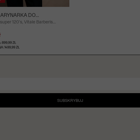
MARYNARKA DO
uper 120's, Vitale Barberis
 - MIKSUJ I ŁĄCZ
łochy
ł
 899,99 ZŁ
: 1499,99 ZŁ