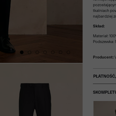
pozostającym
tkalniach po
najbardziej 
Skład:
Materiał: 10
Podszewka: 5
Producent:
V
PŁATNOŚĆ,
SKOMPLETU