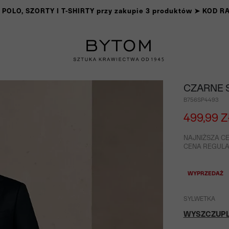
OLO, SZORTY I T-SHIRTY przy zakupie 3 produktów ➤ KOD 
CZARNE S
B756SP4493
499,99 Z
NAJNIŻSZA CE
CENA REGULAR
WYPRZEDAŻ
SYLWETKA
WYSZCZUP