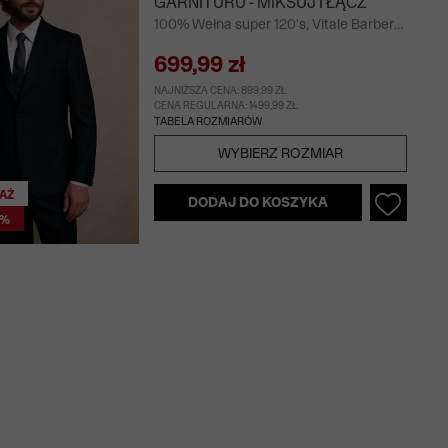
GARNITURU - MIKSUJ I ŁĄCZ
100% Wełna super 120's, Vitale Barberis
Canonico, Włochy
699,99 zł
NAJNIŻSZA CENA: 899,99 ZŁ
CENA REGULARNA: 1499,99 ZŁ
TABELA ROZMIARÓW
WYBIERZ ROZMIAR
AŻ
DODAJ DO KOSZYKA
0%