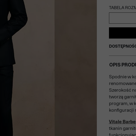
TABELA ROZ
DOSTĘPNOŚ
OPIS PROD
Spodnie w k
renomowane
Szerokość n
tworzą garni
program, w k
konfiguracji
Vitale Barbe
tkanin garnit
funkcjonując