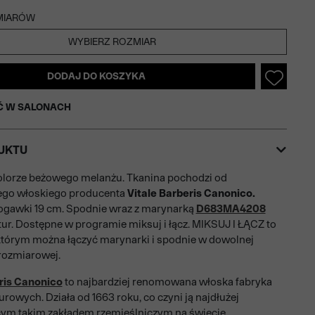
MIARÓW
WYBIERZ ROZMIAR
DODAJ DO KOSZYKA
Ć W SALONACH
UKTU
olorze beżowego melanżu. Tkanina pochodzi od
go włoskiego producenta
Vitale Barberis Canonico.
ogawki 19 cm. Spodnie wraz z marynarką
D683MA4208
tur. Dostępne w programie miksuj i łącz. MIKSUJ I ŁĄCZ to
tórym można łączyć marynarki i spodnie w dowolnej
 rozmiarowej.
ris Canonico
to najbardziej renomowana włoska fabryka
urowych. Działa od 1663 roku, co czyni ją najdłużej
ym takim zakładem rzemieślniczym na świecie,