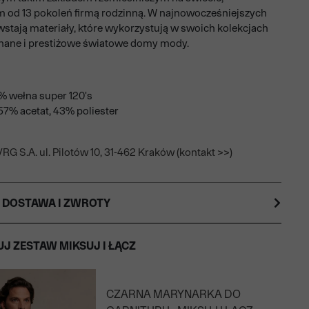
 od 13 pokoleń firmą rodzinną. W najnowocześniejszych
wstają materiały, które wykorzystują w swoich kolekcjach
znane i prestiżowe światowe domy mody.
0% wełna super 120's
7% acetat, 43% poliester
RG S.A. ul. Pilotów 10, 31-462 Kraków (kontakt >>)
 DOSTAWA I ZWROTY
J ZESTAW MIKSUJ I ŁĄCZ
CZARNA MARYNARKA DO