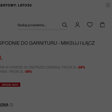
RABATOWY: LATO30
Szukaj produktów...
PODNIE DO GARNITURU - MIKSUJ I ŁĄCZ
Ł
NA W OKRESIE 30 DNI PRZED OBNIŻKĄ: 799,99 ZŁ
-38%
NA: 799,99 ZŁ
-38%
DRUGI -50%
LONA