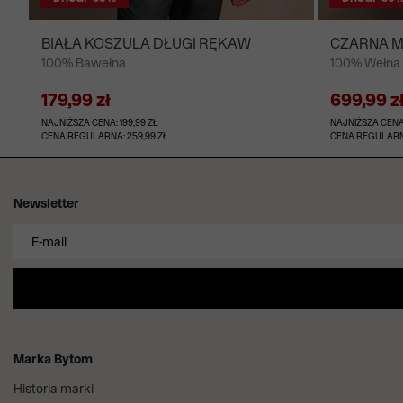
BIAŁA KOSZULA DŁUGI RĘKAW
CZARNA 
100% Bawełna
100% Wełna s
GARNITURU
Canonico, W
179,99 zł
699,99 z
NAJNIŻSZA CENA: 199,99 ZŁ
NAJNIŻSZA CENA:
CENA REGULARNA: 259,99 ZŁ
CENA REGULARNA
Newsletter
Marka Bytom
Historia marki