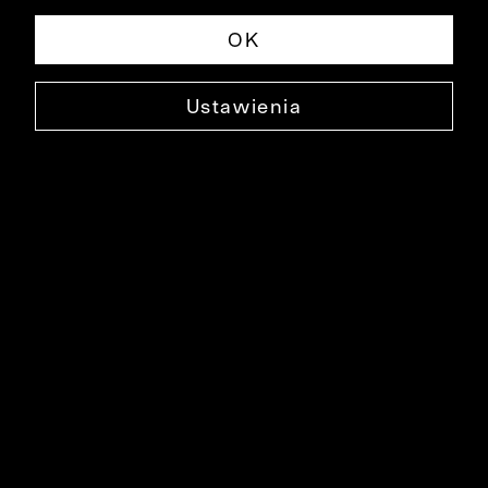
OK
Ustawienia
CZARNY JEDWABNY SZAL
0000DO4113
129,99 ZŁ
NAJNIŻSZA CENA W OKRESIE 30 DNI PRZED OBNIŻKĄ: 249,99 ZŁ
-48%
CENA REGULARNA: 249,99 ZŁ
-48%