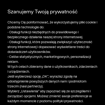
POGŁĘBIAMY WYPRZEDAŻ ➤ DODATKOWE -50% NA
Szanujemy Twoją prywatność
DRUGI PRODUKT!
Chcemy Cię poinformować, że wykorzystujemy pliki cookie i
podobne technologie do:
- Obsługi funkcji niezbędnych do prawidłowego i
bezpiecznego działania naszej strony internetowej.
- Obsługi funkcji, które pozwalają zwiększyć użyteczność
strony internetowej i dopasować wyświetlane treści do
doświadczeń użytkowników.
- Celów statystycznych, marketingowych, personalizacji
reklam.
W tych celach zbieramy dane o użytkownikach, zdarzeniach
i urządzeniach.
Jeśli wybierzesz opcję „OK”, wyrazisz zgodę na
udostępnienie powyższych danych nam i podmiotom
trzecim (nasi partnerzy).
Wybierz „Ustawienia” aby zapoznać się ze szczegółami i
zarządzać opcjami. Możesz zmienić swoje preferencje w
każdym momencie z poziomu polityki prywatności.
« Poprzednia
Nastę