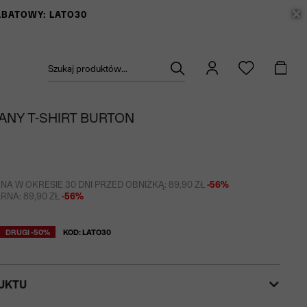
RABATOWY: LATO30
Szukaj produktów...
ANY T-SHIRT BURTON
NA W OKRESIE 30 DNI PRZED OBNIŻKĄ: 89,90 ZŁ
-56%
NA: 89,90 ZŁ
-56%
DRUGI -50%
KOD: LATO30
UKTU