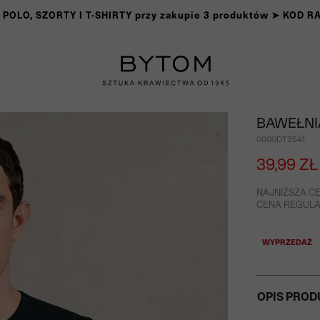
OLO, SZORTY I T-SHIRTY przy zakupie 3 produktów ➤ KOD 
BAWEŁNI
0000DT3541
39,99 ZŁ
NAJNIŻSZA CE
CENA REGULAR
WYPRZEDAŻ
OPIS PROD