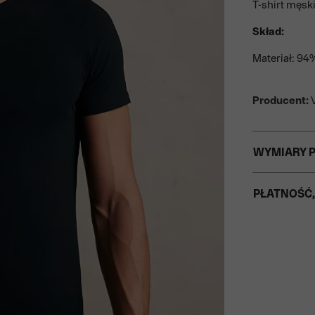
T-shirt męsk
Skład:
Materiał: 94
Producent:
V
WYMIARY 
PŁATNOŚĆ,