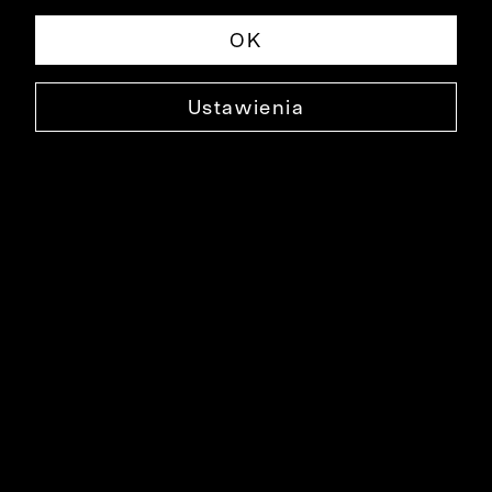
OK
Ustawienia
BAWEŁNIANY T-SHIRT GANDAK
0000DT4174
79,99 ZŁ
NAJNIŻSZA CENA W OKRESIE 30 DNI PRZED OBNIŻKĄ: 129,99 ZŁ
-38%
CENA REGULARNA: 129,99 ZŁ
-38%