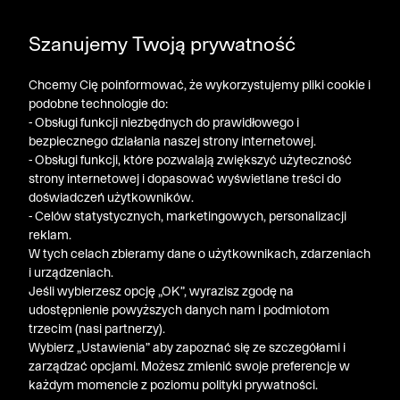
POGŁĘBIAMY WYPRZEDAŻ ➤ DODATKOWE -50% NA
Szanujemy Twoją prywatność
DRUGI PRODUKT!
Chcemy Cię poinformować, że wykorzystujemy pliki cookie i
podobne technologie do:
- Obsługi funkcji niezbędnych do prawidłowego i
bezpiecznego działania naszej strony internetowej.
- Obsługi funkcji, które pozwalają zwiększyć użyteczność
strony internetowej i dopasować wyświetlane treści do
doświadczeń użytkowników.
- Celów statystycznych, marketingowych, personalizacji
reklam.
W tych celach zbieramy dane o użytkownikach, zdarzeniach
i urządzeniach.
Jeśli wybierzesz opcję „OK”, wyrazisz zgodę na
udostępnienie powyższych danych nam i podmiotom
trzecim (nasi partnerzy).
Wybierz „Ustawienia” aby zapoznać się ze szczegółami i
zarządzać opcjami. Możesz zmienić swoje preferencje w
każdym momencie z poziomu polityki prywatności.
« Poprzednia
Nastę