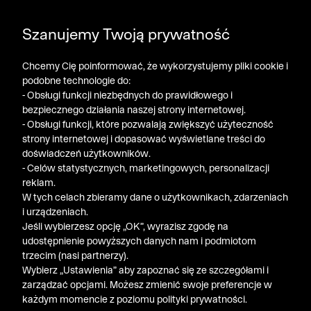
DODATKOWE -30% NA POLO, SZORTY I T-SHIRTY przy
Szanujemy Twoją prywatność
zakupie 3 produktów ➤ KOD RABATOWY: LATO30
Chcemy Cię poinformować, że wykorzystujemy pliki cookie i
podobne technologie do:
- Obsługi funkcji niezbędnych do prawidłowego i
bezpiecznego działania naszej strony internetowej.
- Obsługi funkcji, które pozwalają zwiększyć użyteczność
strony internetowej i dopasować wyświetlane treści do
doświadczeń użytkowników.
- Celów statystycznych, marketingowych, personalizacji
reklam.
W tych celach zbieramy dane o użytkownikach, zdarzeniach
i urządzeniach.
Jeśli wybierzesz opcję „OK”, wyrazisz zgodę na
udostępnienie powyższych danych nam i podmiotom
trzecim (nasi partnerzy).
Wybierz „Ustawienia” aby zapoznać się ze szczegółami i
zarządzać opcjami. Możesz zmienić swoje preferencje w
każdym momencie z poziomu polityki prywatności.
« Poprzednia
Nastę