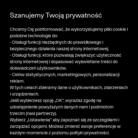
POGŁĘBIAMY WYPRZEDAŻ ➤ DODATKOWE -50% NA
Szanujemy Twoją prywatność
DRUGI PRODUKT!
Chcemy Cię poinformować, że wykorzystujemy pliki cookie i
podobne technologie do:
- Obsługi funkcji niezbędnych do prawidłowego i
bezpiecznego działania naszej strony internetowej.
- Obsługi funkcji, które pozwalają zwiększyć użyteczność
strony internetowej i dopasować wyświetlane treści do
doświadczeń użytkowników.
- Celów statystycznych, marketingowych, personalizacji
reklam.
W tych celach zbieramy dane o użytkownikach, zdarzeniach
i urządzeniach.
Jeśli wybierzesz opcję „OK”, wyrazisz zgodę na
udostępnienie powyższych danych nam i podmiotom
trzecim (nasi partnerzy).
Wybierz „Ustawienia” aby zapoznać się ze szczegółami i
zarządzać opcjami. Możesz zmienić swoje preferencje w
każdym momencie z poziomu polityki prywatności.
« Poprzednia
Nastę