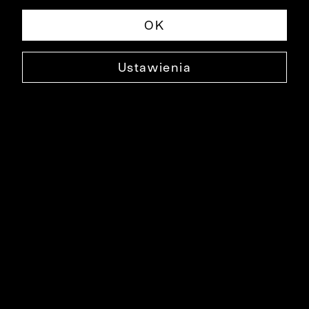
OK
Ustawienia
GRANATOWA KOSZULA DŁUGI RĘKAW
B009KO1582
199,90 ZŁ
NAJNIŻSZA CENA W OKRESIE 30 DNI PRZED OBNIŻKĄ: 349,90 ZŁ
-43%
CENA REGULARNA: 349,90 ZŁ
-43%